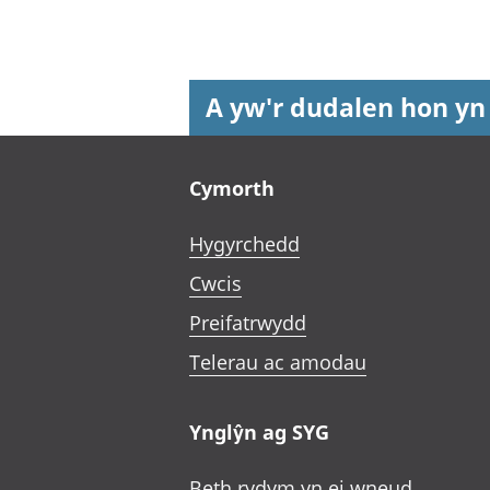
A yw'r dudalen hon yn
Footer links
Cymorth
Hygyrchedd
Cwcis
Preifatrwydd
Telerau ac amodau
Ynglŷn ag SYG
Beth rydym yn ei wneud