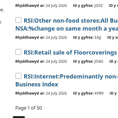
Rhyddhawyd ar:
24 July 2026
ID y gyfres:
JO5Z
ID y 
e.
RSI:Other non-food stores:All B
s
NSA:%change on same month a yea
Rhyddhawyd ar:
24 July 2026
ID y gyfres:
EAJJ
ID y s
RSI:Retail sale of Floorcoverings
Rhyddhawyd ar:
24 July 2026
ID y gyfres:
JO4G
ID y 
RSI:Internet:Predominantly non-f
Business Index
Rhyddhawyd ar:
24 July 2026
ID y gyfres:
KPB9
ID y
Page 1 of 50