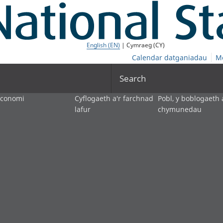
English (EN)
| Cymraeg (CY)
Calendar datganiadau
M
Search
economi
Cyflogaeth a'r farchnad
Pobl, y boblogaeth 
lafur
chymunedau