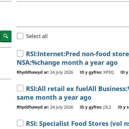
chwyddiant a
Cyllid personol 
phrisiau
aelwydydd
Buddsoddiadau,
Poblogaeth ac
pensiynau ac
ymddiriedolaethau
Cyfrifon gwladol
Search
Select all
Cyfrifon rhanbarthol
RSI:Internet:Pred non-food store
NSA:%change month a year ago
Rhyddhawyd ar:
24 July 2026
ID y gyfres:
KP3Q
ID y
RSI:All retail ex fuelAll Busine
same month a year ago
Rhyddhawyd ar:
24 July 2026
ID y gyfres:
J3L2
ID y 
RSI: Specialist Food Stores (vol n