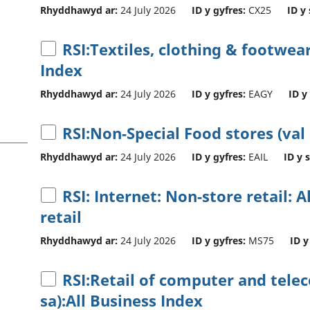
Rhyddhawyd ar:
24 July 2026
ID y gyfres:
CX25
ID y 
RSI:Textiles, clothing & footwear
Index
Rhyddhawyd ar:
24 July 2026
ID y gyfres:
EAGY
ID y
RSI:Non-Special Food stores (val
Rhyddhawyd ar:
24 July 2026
ID y gyfres:
EAIL
ID y 
RSI: Internet: Non-store retail: A
retail
Rhyddhawyd ar:
24 July 2026
ID y gyfres:
MS75
ID y
RSI:Retail of computer and tel
sa):All Business Index