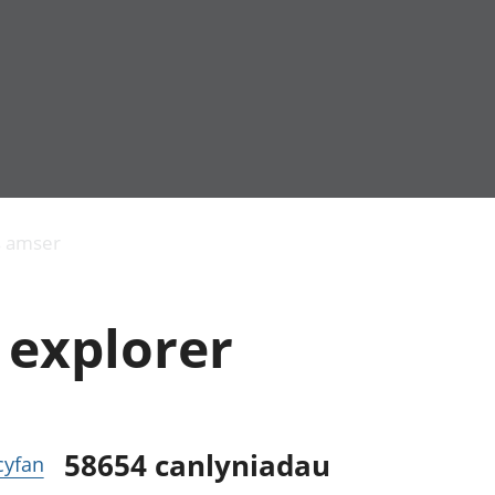
Allgynnyrch
Pobl mewn gwaith
Armed forces 
economaidd a
Pobl nad ydynt
Genedigaethau
s amser
chynhyrchiant
mewn gwaith
marwolaethau 
Cyfrifon
Troseddu a chy
amgylcheddol
Hunaniaeth ddi
 explorer
Llwodraeth, y sector
Addysg a gofal
cyhoeddus a threthi
Etholiadau
Cynnyrch Domestig
Iechyd a gofal
Gros (CDG)
Nodweddion a
Gwerth Ychwanegol
Housing
Gros
Hamdden a thwr
58654
canlyniadau
 cyfan
Mynegeion
Lles