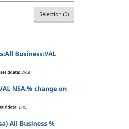
a chyllid
Selection (
0
)
 ymfudo
s:All Business:VAL
 set ddata:
DRSI
ss:VAL NSA:% change on
set ddata:
DRSI
sa) All Business %