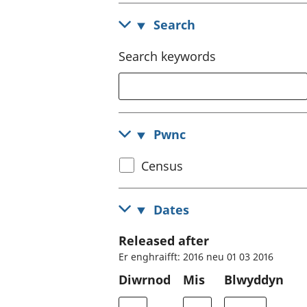
Search
Search keywords
Pwnc
Select
Census
census
topic
Dates
Released after
Er enghraifft: 2016 neu 01 03 2016
Diwrnod
Mis
Blwyddyn