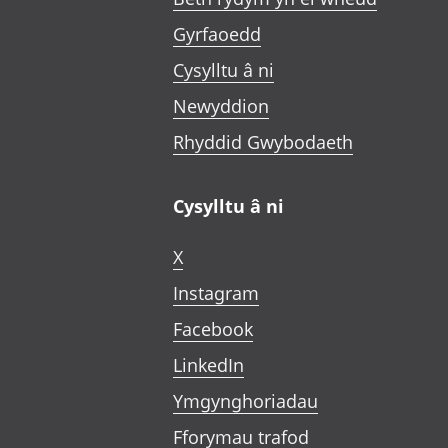
Gyrfaoedd
Cysylltu â ni
Newyddion
Rhyddid Gwybodaeth
Cysylltu â ni
X
Instagram
Facebook
LinkedIn
Ymgynghoriadau
Fforymau trafod