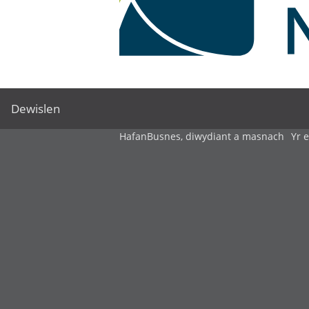
Dewislen
Hafan
Busnes, diwydiant a masnach
Yr 