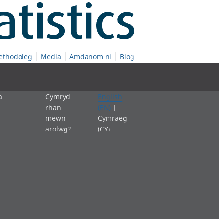
ethodoleg
Media
Amdanom ni
Blog
a
Cymryd
English
rhan
(EN)
|
mewn
Cymraeg
arolwg?
(CY)