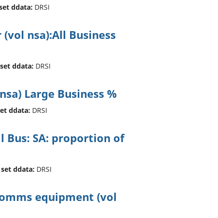
set ddata:
DRSI
 (vol nsa):All Business
 set ddata:
DRSI
 nsa) Large Business %
set ddata:
DRSI
ll Bus: SA: proportion of
 set ddata:
DRSI
ecomms equipment (vol