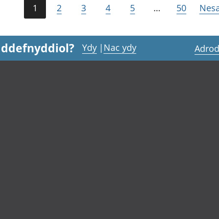
1
2
3
4
5
…
50
Nesa
 ddefnyddiol?
Ydy
|
Nac ydy
Adrod