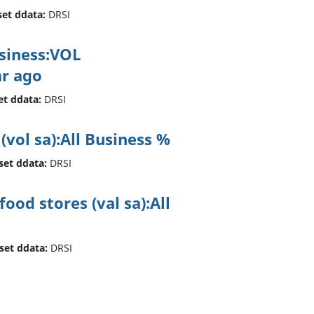
set ddata:
DRSI
usiness:VOL
r ago
et ddata:
DRSI
 (vol sa):All Business %
set ddata:
DRSI
ood stores (val sa):All
 set ddata:
DRSI