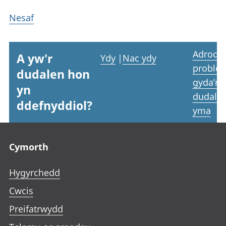
Nesaf
Adrodd
A yw'r
Ydy
|
Nac ydy
proble
dudalen hon
gyda’r
yn
dudale
ddefnyddiol?
yma
Footer links
Cymorth
Hygyrchedd
Cwcis
Preifatrwydd