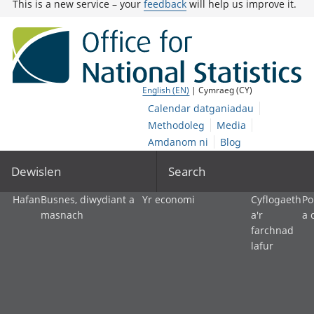
This is a new service – your
feedback
will help us improve it.
English (EN)
| Cymraeg (CY)
Calendar datganiadau
Methodoleg
Media
Amdanom ni
Blog
Dewislen
Search
Hafan
Busnes, diwydiant a
Yr economi
Cyflogaeth
Po
masnach
a'r
a 
farchnad
lafur