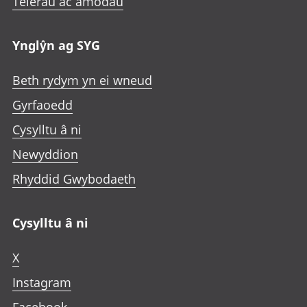
Telerau ac amodau
Ynglŷn ag SYG
Beth rydym yn ei wneud
Gyrfaoedd
Cysylltu â ni
Newyddion
Rhyddid Gwybodaeth
Cysylltu â ni
X
Instagram