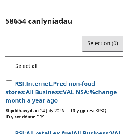
58654
canlyniadau
Selection (
0
)
Select all
RSI:Internet:Pred non-food
stores:All Business:VAL NSA:%change
month a year ago
Rhyddhawyd ar:
24 July 2026
ID y gyfres:
KP3Q
ID y set ddata:
DRSI
RSI:All retail ex fuelAll Business:VAL