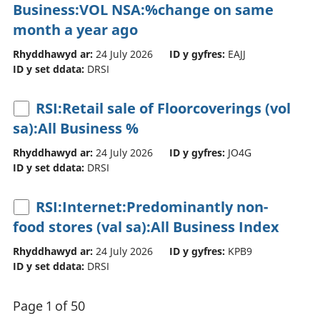
Business:VOL NSA:%change on same
month a year ago
Rhyddhawyd ar:
24 July 2026
ID y gyfres:
EAJJ
ID y set ddata:
DRSI
RSI:Retail sale of Floorcoverings (vol
sa):All Business %
Rhyddhawyd ar:
24 July 2026
ID y gyfres:
JO4G
ID y set ddata:
DRSI
RSI:Internet:Predominantly non-
food stores (val sa):All Business Index
Rhyddhawyd ar:
24 July 2026
ID y gyfres:
KPB9
ID y set ddata:
DRSI
Page 1 of 50