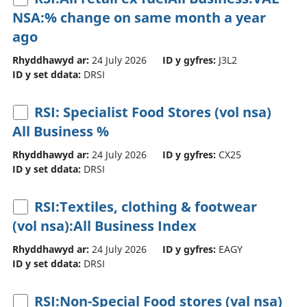
NSA:% change on same month a year
ago
Rhyddhawyd ar:
24 July 2026
ID y gyfres:
J3L2
ID y set ddata:
DRSI
RSI: Specialist Food Stores (vol nsa)
All Business %
Rhyddhawyd ar:
24 July 2026
ID y gyfres:
CX25
ID y set ddata:
DRSI
RSI:Textiles, clothing & footwear
(vol nsa):All Business Index
Rhyddhawyd ar:
24 July 2026
ID y gyfres:
EAGY
ID y set ddata:
DRSI
RSI:Non-Special Food stores (val nsa)