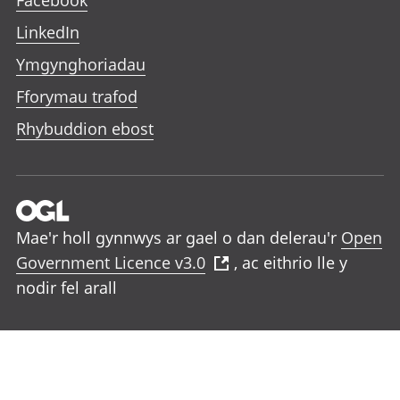
Facebook
LinkedIn
Ymgynghoriadau
Fforymau trafod
Rhybuddion ebost
Mae'r holl gynnwys ar gael o dan delerau'r
Open
Government Licence v3.0
, ac eithrio lle y
nodir fel arall