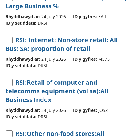
Large Business %
Rhyddhawyd ar:
24 July 2026
ID y gyfres:
EAIL
ID y set ddata:
DRSI
RSI: Internet: Non-store retail: All
Bus: SA: proportion of retail
Rhyddhawyd ar:
24 July 2026
ID y gyfres:
MS75
ID y set ddata:
DRSI
RSI:Retail of computer and
telecomms equipment (vol sa):All
Business Index
Rhyddhawyd ar:
24 July 2026
ID y gyfres:
JO5Z
ID y set ddata:
DRSI
RSI:Other non-food stores:All