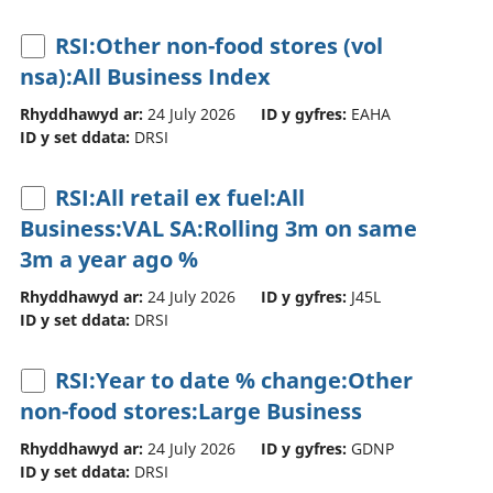
RSI:Other non-food stores (vol
nsa):All Business Index
Rhyddhawyd ar:
24 July 2026
ID y gyfres:
EAHA
ID y set ddata:
DRSI
RSI:All retail ex fuel:All
Business:VAL SA:Rolling 3m on same
3m a year ago %
Rhyddhawyd ar:
24 July 2026
ID y gyfres:
J45L
ID y set ddata:
DRSI
RSI:Year to date % change:Other
non-food stores:Large Business
Rhyddhawyd ar:
24 July 2026
ID y gyfres:
GDNP
ID y set ddata:
DRSI