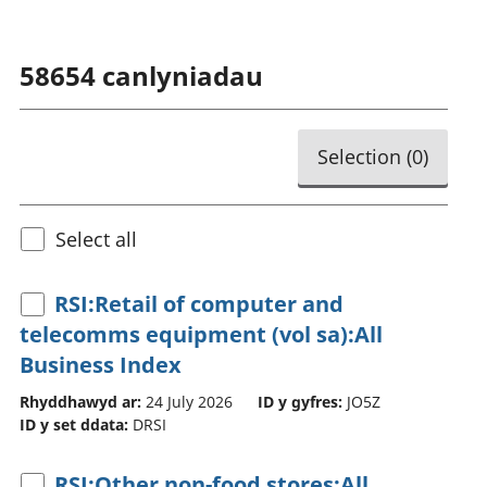
58654
canlyniadau
Selection (
0
)
Select all
RSI:Retail of computer and
telecomms equipment (vol sa):All
Business Index
Rhyddhawyd ar:
24 July 2026
ID y gyfres:
JO5Z
ID y set ddata:
DRSI
RSI:Other non-food stores:All