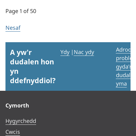
Page 1 of 50
Nesaf
Adrodd
A yw'r
Ydy
|
Nac ydy
proble
dudalen hon
gyda’r
yn
dudale
ddefnyddiol?
yma
Footer links
Cymorth
Hygyrchedd
Cwcis