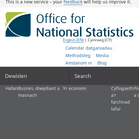
This is a new service – your
feedback
will help us improve it.
English (EN)
| Cymraeg (CY)
Calendar datganiadau
Methodoleg
Media
Amdanom ni
Blog
Dewislen
Search
Hafan
Busnes, diwydiant a
Yr economi
Cyflogaeth
Po
masnach
a'r
a 
farchnad
lafur