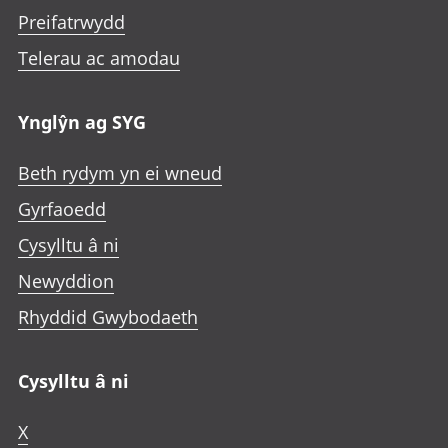
Preifatrwydd
Telerau ac amodau
Ynglŷn ag SYG
Beth rydym yn ei wneud
Gyrfaoedd
Cysylltu â ni
Newyddion
Rhyddid Gwybodaeth
Cysylltu â ni
X