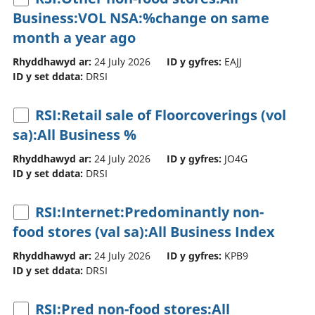
Business:VOL NSA:%change on same
month a year ago
Rhyddhawyd ar:
24 July 2026
ID y gyfres:
EAJJ
ID y set ddata:
DRSI
RSI:Retail sale of Floorcoverings (vol
sa):All Business %
Rhyddhawyd ar:
24 July 2026
ID y gyfres:
JO4G
ID y set ddata:
DRSI
RSI:Internet:Predominantly non-
food stores (val sa):All Business Index
Rhyddhawyd ar:
24 July 2026
ID y gyfres:
KPB9
ID y set ddata:
DRSI
RSI:Pred non-food stores:All