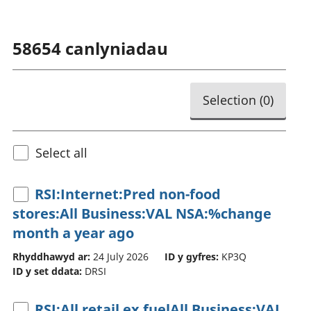
58654
canlyniadau
Selection (
0
)
Select all
RSI:Internet:Pred non-food
stores:All Business:VAL NSA:%change
month a year ago
Rhyddhawyd ar:
24 July 2026
ID y gyfres:
KP3Q
ID y set ddata:
DRSI
RSI:All retail ex fuelAll Business:VAL