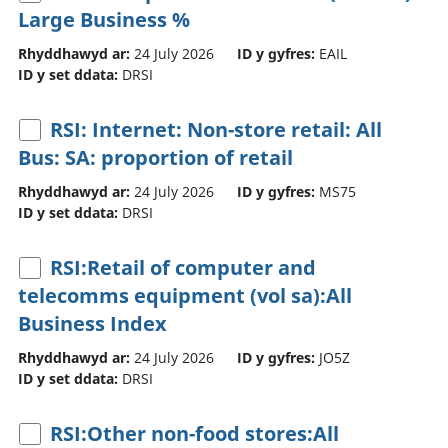
Large Business %
Rhyddhawyd ar:
24 July 2026
ID y gyfres:
EAIL
ID y set ddata:
DRSI
RSI: Internet: Non-store retail: All
Bus: SA: proportion of retail
Rhyddhawyd ar:
24 July 2026
ID y gyfres:
MS75
ID y set ddata:
DRSI
RSI:Retail of computer and
telecomms equipment (vol sa):All
Business Index
Rhyddhawyd ar:
24 July 2026
ID y gyfres:
JO5Z
ID y set ddata:
DRSI
RSI:Other non-food stores:All