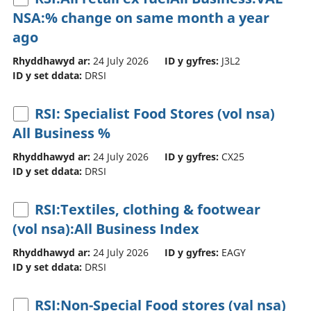
NSA:% change on same month a year
ago
Rhyddhawyd ar:
24 July 2026
ID y gyfres:
J3L2
ID y set ddata:
DRSI
RSI: Specialist Food Stores (vol nsa)
All Business %
Rhyddhawyd ar:
24 July 2026
ID y gyfres:
CX25
ID y set ddata:
DRSI
RSI:Textiles, clothing & footwear
(vol nsa):All Business Index
Rhyddhawyd ar:
24 July 2026
ID y gyfres:
EAGY
ID y set ddata:
DRSI
RSI:Non-Special Food stores (val nsa)