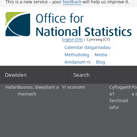
This is a new service – your
feedback
will help us improve it.
English (EN)
| Cymraeg (CY)
Calendar datganiadau
Methodoleg
Media
Amdanom ni
Blog
Dewislen
Search
Hafan
Busnes, diwydiant a
Yr economi
Cyflogaeth
Po
masnach
a'r
a 
farchnad
lafur