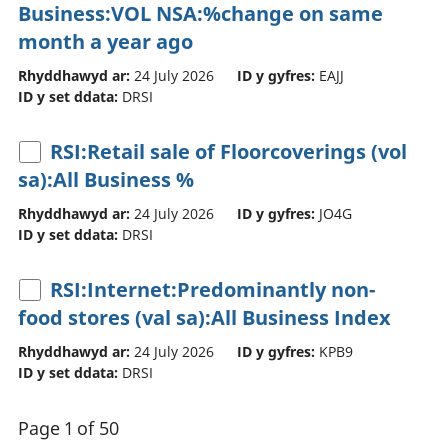
Business:VOL NSA:%change on same
month a year ago
Rhyddhawyd ar:
24 July 2026
ID y gyfres:
EAJJ
ID y set ddata:
DRSI
RSI:Retail sale of Floorcoverings (vol
sa):All Business %
Rhyddhawyd ar:
24 July 2026
ID y gyfres:
JO4G
ID y set ddata:
DRSI
RSI:Internet:Predominantly non-
food stores (val sa):All Business Index
Rhyddhawyd ar:
24 July 2026
ID y gyfres:
KPB9
ID y set ddata:
DRSI
Page 1 of 50