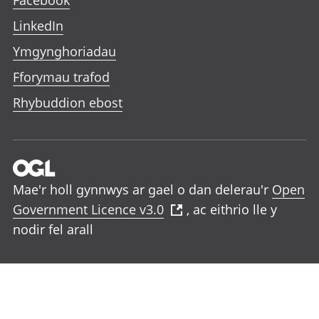
Facebook
LinkedIn
Ymgynghoriadau
Fforymau trafod
Rhybuddion ebost
Mae'r holl gynnwys ar gael o dan delerau'r
Open
Government Licence v3.0
, ac eithrio lle y
nodir fel arall