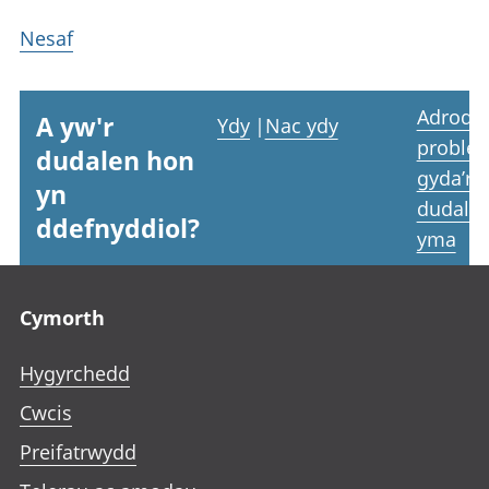
Nesaf
Adrodd
A yw'r
Ydy
|
Nac ydy
proble
dudalen hon
gyda’r
yn
dudale
ddefnyddiol?
yma
Footer links
Cymorth
Hygyrchedd
Cwcis
Preifatrwydd