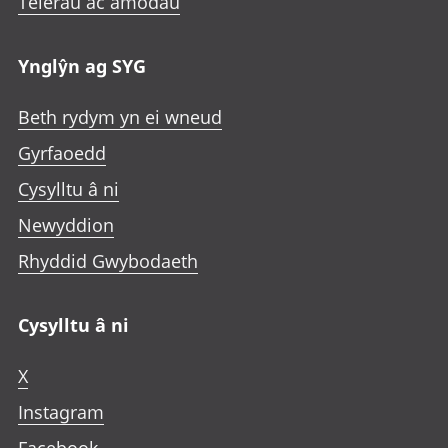
Telerau ac amodau
Ynglŷn ag SYG
Beth rydym yn ei wneud
Gyrfaoedd
Cysylltu â ni
Newyddion
Rhyddid Gwybodaeth
Cysylltu â ni
X
Instagram