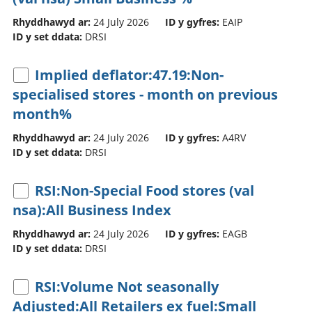
Rhyddhawyd ar:
24 July 2026
ID y gyfres:
EAIP
ID y set ddata:
DRSI
Implied deflator:47.19:Non-
specialised stores - month on previous
month%
Rhyddhawyd ar:
24 July 2026
ID y gyfres:
A4RV
ID y set ddata:
DRSI
RSI:Non-Special Food stores (val
nsa):All Business Index
Rhyddhawyd ar:
24 July 2026
ID y gyfres:
EAGB
ID y set ddata:
DRSI
RSI:Volume Not seasonally
Adjusted:All Retailers ex fuel:Small