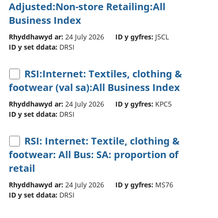
Adjusted:Non-store Retailing:All
Business Index
Rhyddhawyd ar:
24 July 2026
ID y gyfres:
J5CL
ID y set ddata:
DRSI
RSI:Internet: Textiles, clothing &
footwear (val sa):All Business Index
Rhyddhawyd ar:
24 July 2026
ID y gyfres:
KPC5
ID y set ddata:
DRSI
RSI: Internet: Textile, clothing &
footwear: All Bus: SA: proportion of
retail
Rhyddhawyd ar:
24 July 2026
ID y gyfres:
MS76
ID y set ddata:
DRSI