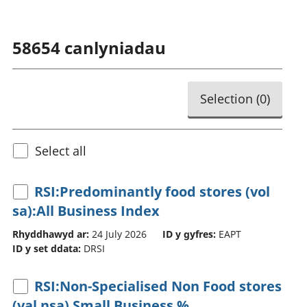
58654
canlyniadau
Selection (
0
)
Select all
RSI:Predominantly food stores (vol
sa):All Business Index
Rhyddhawyd ar:
24 July 2026
ID y gyfres:
EAPT
ID y set ddata:
DRSI
RSI:Non-Specialised Non Food stores
(val nsa) Small Business %