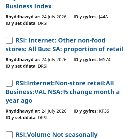
Business Index
Rhyddhawyd ar:
24 July 2026
ID y gyfres:
J44A
ID y set ddata:
DRSI
RSI: Internet: Other non-food
stores: All Bus: SA: proportion of retail
Rhyddhawyd ar:
24 July 2026
ID y gyfres:
MS74
ID y set ddata:
DRSI
RSI:Internet:Non-store retail:All
Business:VAL NSA:% change month a
year ago
Rhyddhawyd ar:
24 July 2026
ID y gyfres:
KP3S
ID y set ddata:
DRSI
RSI:Volume Not seasonally