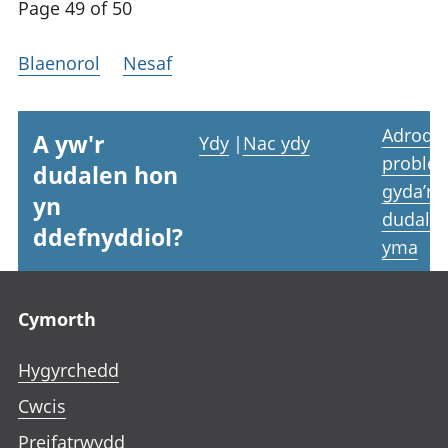
Page 49 of 50
Blaenorol
Nesaf
Adrodd
A yw'r
Ydy
|
Nac ydy
proble
dudalen hon
gyda’r
yn
dudale
ddefnyddiol?
yma
Footer links
Cymorth
Hygyrchedd
Cwcis
Preifatrwydd