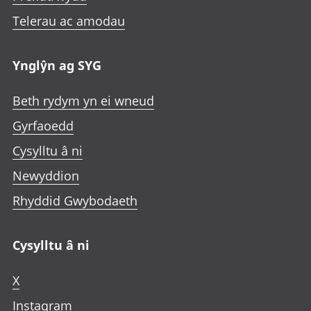
Telerau ac amodau
Ynglŷn ag SYG
Beth rydym yn ei wneud
Gyrfaoedd
Cysylltu â ni
Newyddion
Rhyddid Gwybodaeth
Cysylltu â ni
X
Instagram