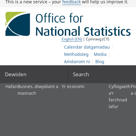
This is a new service – your
feedback
will help us improve it.
English (EN)
| Cymraeg (CY)
Calendar datganiadau
Methodoleg
Media
Amdanom ni
Blog
Dewislen
Search
Hafan
Busnes, diwydiant a
Yr economi
Cyflogaeth
Po
masnach
a'r
a 
farchnad
lafur