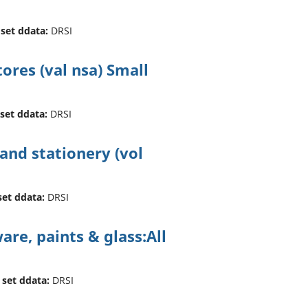
 set ddata:
DRSI
ores (val nsa) Small
 set ddata:
DRSI
and stationery (vol
set ddata:
DRSI
re, paints & glass:All
 set ddata:
DRSI