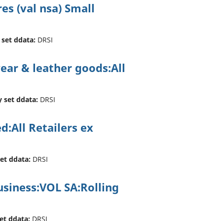
es (val nsa) Small
 set ddata:
DRSI
ear & leather goods:All
y set ddata:
DRSI
d:All Retailers ex
set ddata:
DRSI
usiness:VOL SA:Rolling
set ddata:
DRSI