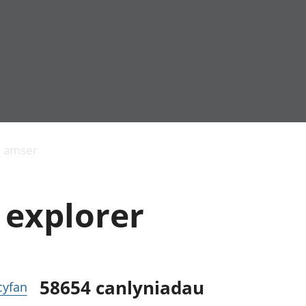
Allgynnyrch
Pobl mewn gwaith
Armed forces 
economaidd a
Pobl nad ydynt
Genedigaethau
s amser
chynhyrchiant
mewn gwaith
marwolaethau 
Cyfrifon
Troseddu a chy
amgylcheddol
Hunaniaeth ddi
 explorer
Llwodraeth, y sector
Addysg a gofal
cyhoeddus a threthi
Etholiadau
Cynnyrch Domestig
Iechyd a gofal
Gros (CDG)
Nodweddion a
Gwerth Ychwanegol
Housing
Gros
Hamdden a thwr
58654
canlyniadau
 cyfan
Mynegeion
Lles