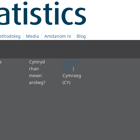
ethodoleg
Media
Amdanom ni
Blog
a
Cymryd
English
rhan
(EN)
|
mewn
Cymraeg
arolwg?
(CY)