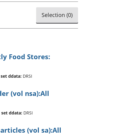
a chyllid
Selection (
0
)
 ymfudo
ly Food Stores:
 set ddata:
DRSI
er (vol nsa):All
 set ddata:
DRSI
rticles (vol sa):All