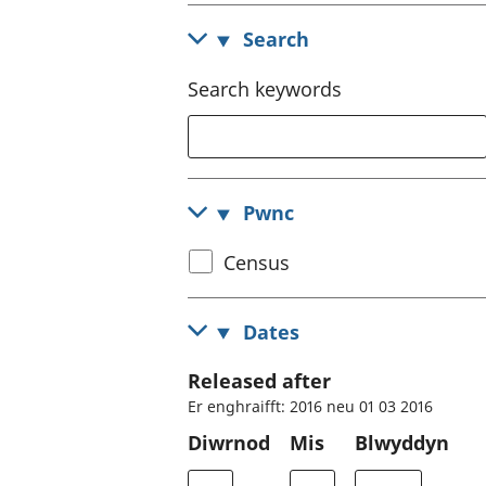
Search
Search keywords
Pwnc
Select
Census
census
topic
Dates
Released after
Er enghraifft: 2016 neu 01 03 2016
Diwrnod
Mis
Blwyddyn