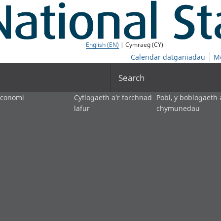
English (EN)
| Cymraeg (CY)
Calendar datganiadau
M
Search
economi
Cyflogaeth a'r farchnad
Pobl, y boblogaeth 
lafur
chymunedau