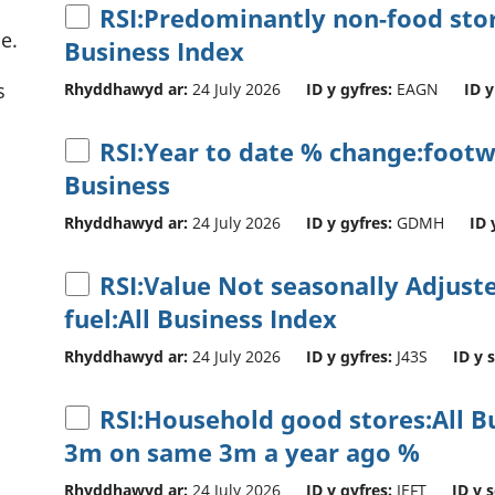
RSI:Predominantly non-food stor
e.
Business Index
s
Rhyddhawyd ar:
24 July 2026
ID y gyfres:
EAGN
ID y
RSI:Year to date % change:footw
Business
Rhyddhawyd ar:
24 July 2026
ID y gyfres:
GDMH
ID 
RSI:Value Not seasonally Adjuste
fuel:All Business Index
Rhyddhawyd ar:
24 July 2026
ID y gyfres:
J43S
ID y 
RSI:Household good stores:All B
3m on same 3m a year ago %
Rhyddhawyd ar:
24 July 2026
ID y gyfres:
IEFT
ID y 