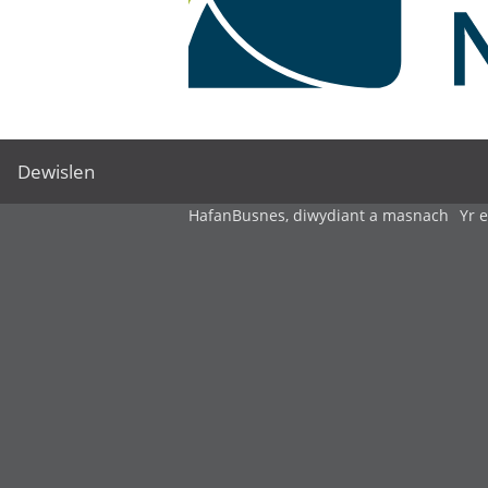
Dewislen
Hafan
Busnes, diwydiant a masnach
Yr 