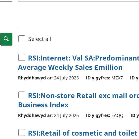
chwyddiant a
Cyllid personol 
phrisiau
aelwydydd
Buddsoddiadau,
Poblogaeth ac
pensiynau ac
ymddiriedolaethau
Cyfrifon gwladol
Search
Select all
Cyfrifon rhanbarthol
RSI:Internet: Val SA:Predominant
Average Weekly Sales £million
Rhyddhawyd ar:
24 July 2026
ID y gyfres:
MZX7
ID y
RSI:Non-store Retail exc mail ord
Business Index
Rhyddhawyd ar:
24 July 2026
ID y gyfres:
EAQQ
ID y
RSI:Retail of cosmetic and toilet a