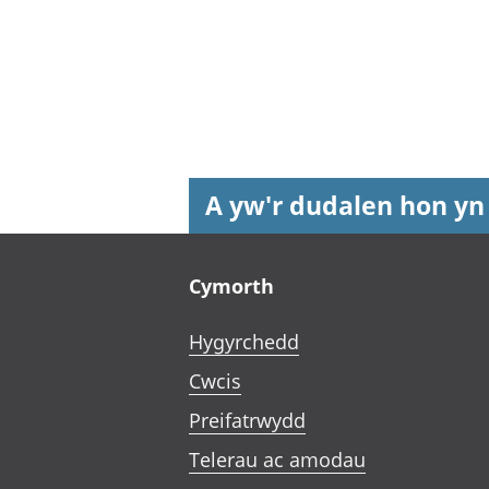
A yw'r dudalen hon yn
Footer links
Cymorth
Hygyrchedd
Cwcis
Preifatrwydd
Telerau ac amodau