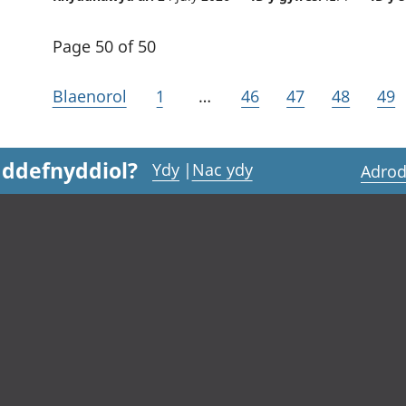
Page 50 of 50
Blaenorol
1
…
46
47
48
49
 ddefnyddiol?
Ydy
|
Nac ydy
Adrod