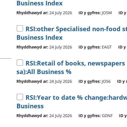
Business Index
Rhyddhawyd ar:
24 July 2026
ID y gyfres:
JO5M
ID y
RSI:other Specialised non-food st
Business Index
Rhyddhawyd ar:
24 July 2026
ID y gyfres:
EAGT
ID y
RSI:Retail of books, newspapers 
sa):All Business %
Rhyddhawyd ar:
24 July 2026
ID y gyfres:
JO56
ID y 
RSI:Year to date % change:hardwa
Business
Rhyddhawyd ar:
24 July 2026
ID y gyfres:
GDNF
ID y