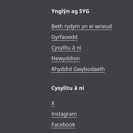
Ynglŷn ag SYG
Beth rydym yn ei wneud
Gyrfaoedd
Cysylltu â ni
Newyddion
Rhyddid Gwybodaeth
Cysylltu â ni
X
Instagram
Facebook