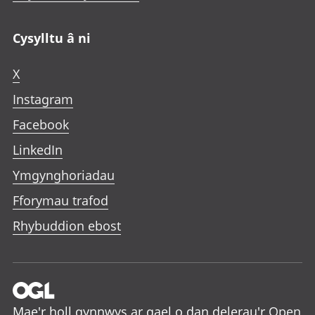
Cysylltu â ni
X
Instagram
Facebook
LinkedIn
Ymgynghoriadau
Fforymau trafod
Rhybuddion ebost
Mae'r holl gynnwys ar gael o dan delerau'r
Open