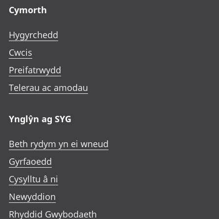
Cymorth
Hygyrchedd
Cwcis
Preifatrwydd
Telerau ac amodau
Ynglŷn ag SYG
Beth rydym yn ei wneud
Gyrfaoedd
Cysylltu â ni
Newyddion
Rhyddid Gwybodaeth