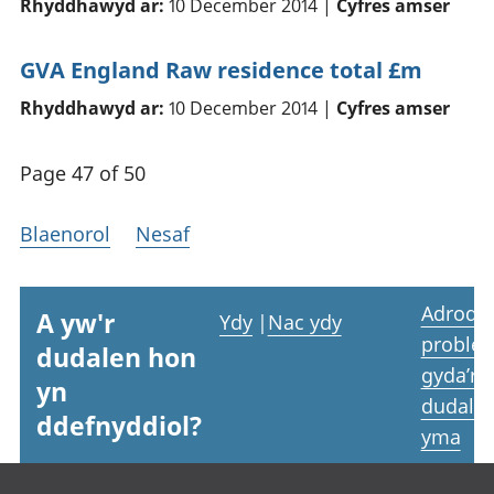
Rhyddhawyd ar:
10 December 2014 |
Cyfres amser
GVA England Raw residence total £m
Rhyddhawyd ar:
10 December 2014 |
Cyfres amser
Page 47 of 50
Blaenorol
Nesaf
Adrodd
A yw'r
Ydy
|
Nac ydy
proble
dudalen hon
gyda’r
yn
dudale
ddefnyddiol?
yma
Footer links