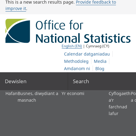
This is a new search results page.
Provide feedback to
improve it
.
English (EN)
| Cymraeg (CY)
Calendar datganiadau
Methodoleg
Media
Amdanom ni
Blog
Dewislen
Search
Hafan
Busnes, diwydiant a
Yr economi
Cyflogaeth
Po
masnach
a'r
a 
farchnad
lafur