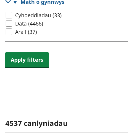
Math o gynnwys
rhanbarthol
Select
Cyhoeddiadau (33)
content
Data (4466)
type
Arall (37)
Apply filters
4537
canlyniadau