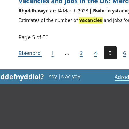
Vacancies and jobs in the UK: Mar
Rhyddhawyd ar:
14 March 2023 |
Bwletin ystade
Estimates of the number of
vacancies
and jobs fo
Page 5 of 50
Blaenorol
1
…
3
4
5
6
 ddefnyddiol?
Ydy
|
Nac ydy
Adrod