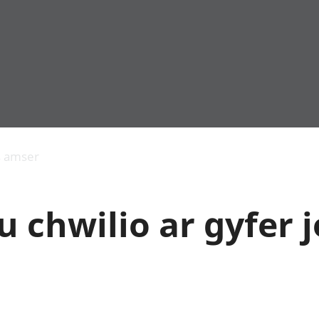
Allgynnyrch
Pobl mewn gwaith
Armed forces 
economaidd a
Pobl nad ydynt
Genedigaethau
s amser
chynhyrchiant
mewn gwaith
marwolaethau 
Cyfrifon
Troseddu a chy
amgylcheddol
Hunaniaeth ddi
 chwilio ar gyfer 
Llwodraeth, y sector
Addysg a gofal
cyhoeddus a threthi
Etholiadau
Cynnyrch Domestig
Iechyd a gofal
Gros (CDG)
Nodweddion a
Gwerth Ychwanegol
Housing
Gros
Hamdden a thwr
Mynegeion
Lles