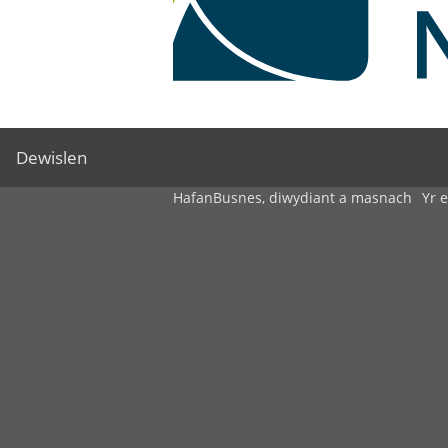
Dewislen
Hafan
Busnes, diwydiant a masnach
Yr 