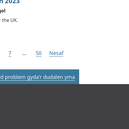
ch 2023
gol
r the UK.
7
…
50
Nesaf
d problem gyda’r dudalen yma