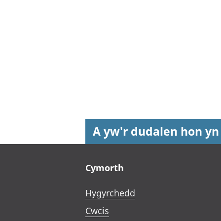
A yw'r dudalen hon yn
Footer links
Cymorth
Hygyrchedd
Cwcis