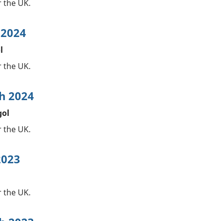
r the UK.
 2024
l
r the UK.
ch 2024
gol
r the UK.
2023
r the UK.