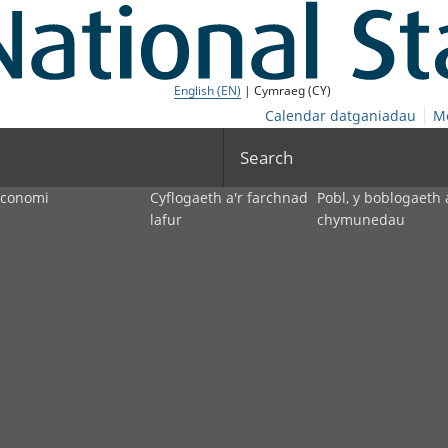
English (EN)
| Cymraeg (CY)
Calendar datganiadau
M
Search
economi
Cyflogaeth a'r farchnad
Pobl, y boblogaeth 
lafur
chymunedau