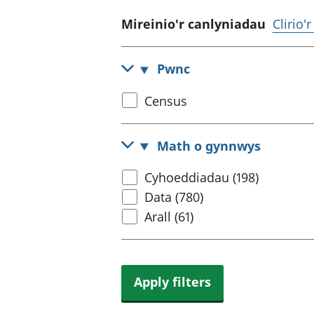
Mireinio'r canlyniadau
Clirio'
Pwnc
Select
Census
census
topic
Math o gynnwys
Select
Cyhoeddiadau (198)
content
Data (780)
type
Arall (61)
Apply filters