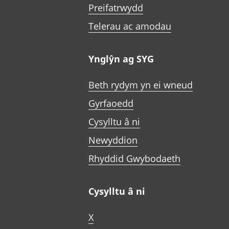
Preifatrwydd
Telerau ac amodau
Ynglŷn ag SYG
Beth rydym yn ei wneud
Gyrfaoedd
Cysylltu â ni
Newyddion
Rhyddid Gwybodaeth
Cysylltu â ni
X