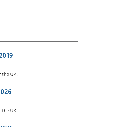
a chyllid
 ymfudo
 2019
r the UK.
2026
r the UK.