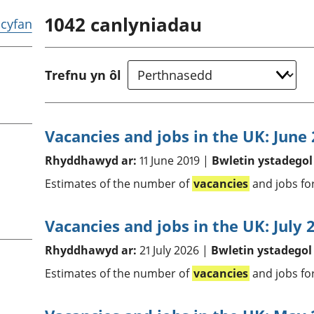
chwyddiant a
Cyllid personol 
1042
canlyniadau
phrisiau
aelwydydd
r cyfan
Buddsoddiadau,
Poblogaeth ac
pensiynau ac
ymddiriedolaethau
Trefnu yn ôl
Cyfrifon gwladol
Cyfrifon rhanbarthol
Vacancies and jobs in the UK: June
Rhyddhawyd ar:
11 June 2019 |
Bwletin ystadegol
Estimates of the number of
vacancies
and jobs fo
Vacancies and jobs in the UK: July 
Rhyddhawyd ar:
21 July 2026 |
Bwletin ystadegol
Estimates of the number of
vacancies
and jobs fo