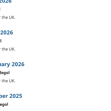
 2026
l
r the UK.
 2026
l
r the UK.
uary 2026
degol
r the UK.
ber 2025
egol