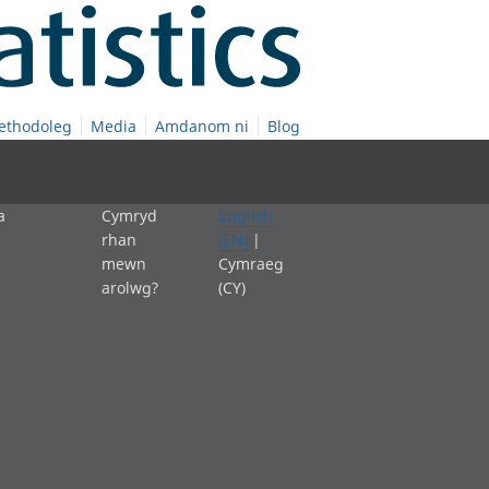
ethodoleg
Media
Amdanom ni
Blog
a
Cymryd
English
rhan
(EN)
|
mewn
Cymraeg
arolwg?
(CY)