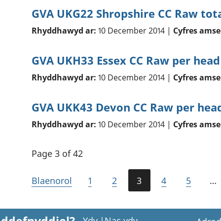
GVA UKG22 Shropshire CC Raw tot
Rhyddhawyd ar:
10 December 2014 |
Cyfres amse
GVA UKH33 Essex CC Raw per head
Rhyddhawyd ar:
10 December 2014 |
Cyfres amse
GVA UKK43 Devon CC Raw per head
Rhyddhawyd ar:
10 December 2014 |
Cyfres amse
Page 3 of 42
Blaenorol
1
2
3
4
5
…
Ydy
|
Nac ydy