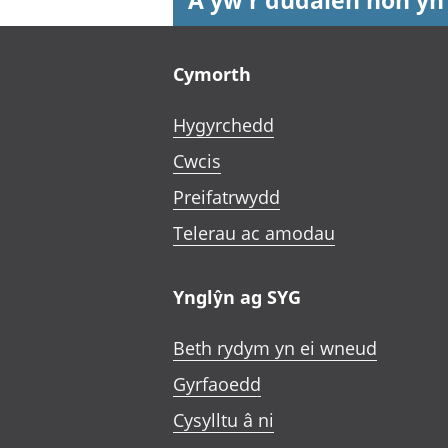
A yw'r dudalen hon yn
Footer links
Cymorth
Hygyrchedd
Cwcis
Preifatrwydd
Telerau ac amodau
Ynglŷn ag SYG
Beth rydym yn ei wneud
Gyrfaoedd
Cysylltu â ni