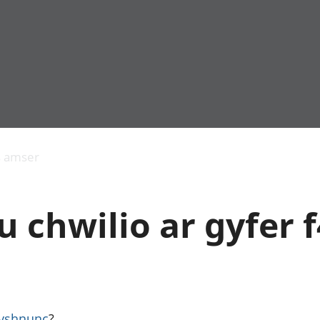
Allgynnyrch
Pobl mewn gwaith
Armed forces 
economaidd a
Pobl nad ydynt
Genedigaethau
s amser
chynhyrchiant
mewn gwaith
marwolaethau 
Cyfrifon
Troseddu a chy
amgylcheddol
Hunaniaeth ddi
 chwilio ar gyfer f
Llwodraeth, y sector
Addysg a gofal
cyhoeddus a threthi
Etholiadau
Cynnyrch Domestig
Iechyd a gofal
Gros (CDG)
Nodweddion a
Gwerth Ychwanegol
Housing
Gros
Hamdden a thwr
Mynegeion
Lles
eyshnunc
?