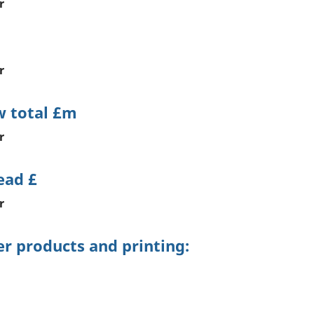
r
r
 total £m
r
ead £
r
r products and printing: