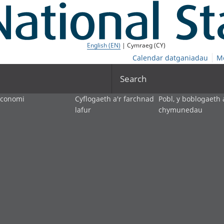
English (EN)
| Cymraeg (CY)
Calendar datganiadau
M
Search
economi
Cyflogaeth a'r farchnad
Pobl, y boblogaeth 
lafur
chymunedau