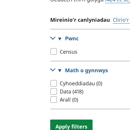
Mireinio'r canlyniadau
Clirio'
Pwnc
Select
Census
census
topic
Math o gynnwys
Select
Cyhoeddiadau (0)
content
Data (418)
type
Arall (0)
Apply filters