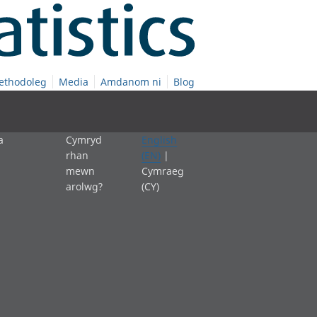
ethodoleg
Media
Amdanom ni
Blog
a
Cymryd
English
rhan
(EN)
|
mewn
Cymraeg
arolwg?
(CY)