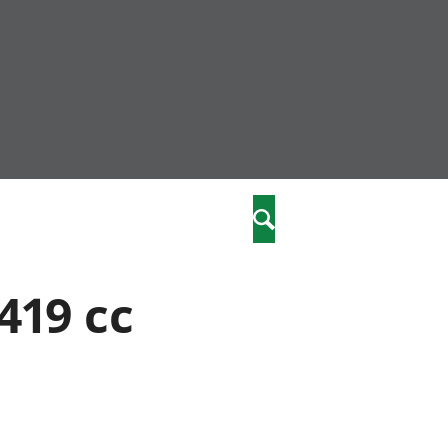
community
,
Search
a phriodasau
fiawnder
wylliannol
419 cc
 plant
 cymdeithasol
elwydydd
istiaeth