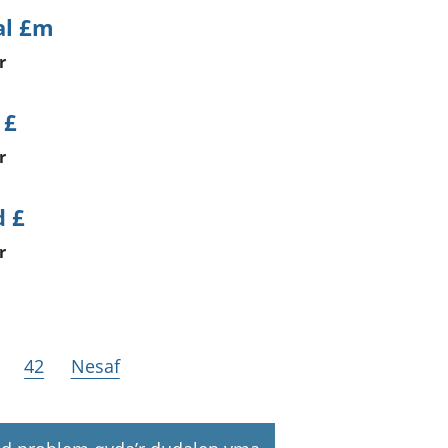
al £m
r
 £
r
 £
r
42
Nesaf