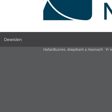
Dewislen
Hafan
Busnes, diwydiant a masnach
Yr 