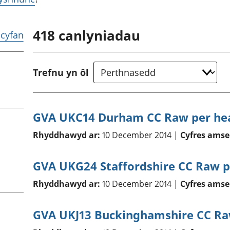
chwyddiant a
Cyllid personol 
phrisiau
aelwydydd
Buddsoddiadau,
Poblogaeth ac
418
canlyniadau
r cyfan
pensiynau ac
ymddiriedolaethau
Cyfrifon gwladol
Cyfrifon rhanbarthol
Trefnu yn ôl
GVA UKC14 Durham CC Raw per he
Rhyddhawyd ar:
10 December 2014 |
Cyfres amse
GVA UKG24 Staffordshire CC Raw p
Rhyddhawyd ar:
10 December 2014 |
Cyfres amse
GVA UKJ13 Buckinghamshire CC Ra