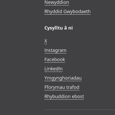
Newyddion
Rhyddid Gwybodaeth
Cysylltu â ni
X
Instagram
Facebook
LinkedIn
Ymgynghoriadau
Fforymau trafod
Rhybuddion ebost