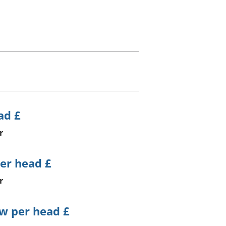
a chyllid
 ymfudo
ad £
r
er head £
r
w per head £