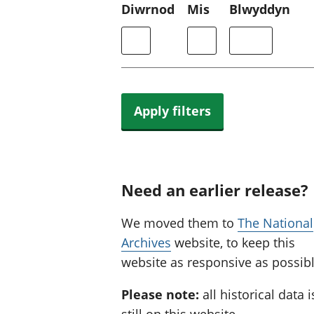
Diwrnod
Mis
Blwyddyn
Apply filters
Need an earlier release?
We moved them to
The National
Archives
website, to keep this
website as responsive as possibl
Please note:
all historical data i