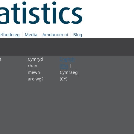
ethodoleg
Media
Amdanom ni
Blog
a
Cymryd
English
rhan
(EN)
|
mewn
Cymraeg
arolwg?
(CY)