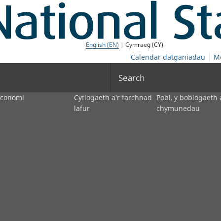
English (EN)
| Cymraeg (CY)
Calendar datganiadau
M
Search
economi
Cyflogaeth a'r farchnad
Pobl, y boblogaeth 
lafur
chymunedau