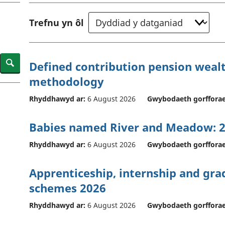
chwyddiant a
Cyllid personol 
phrisiau
aelwydydd
Trefnu yn ôl
Buddsoddiadau,
Poblogaeth ac
pensiynau ac
ymddiriedolaethau
Cyfrifon gwladol
Search
Defined contribution pension weal
Cyfrifon rhanbarthol
methodology
Rhyddhawyd ar:
6 August 2026
Gwybodaeth gorfforae
Babies named River and Meadow: 2
Rhyddhawyd ar:
6 August 2026
Gwybodaeth gorfforae
Apprenticeship, internship and gr
schemes 2026
Rhyddhawyd ar:
6 August 2026
Gwybodaeth gorfforae