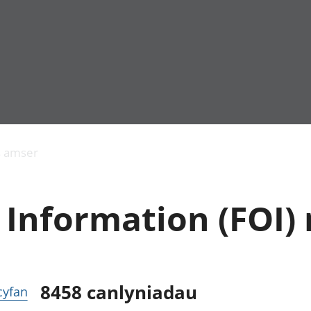
Allgynnyrch
Pobl mewn gwaith
Armed forces 
economaidd a
Pobl nad ydynt
Genedigaethau
s amser
chynhyrchiant
mewn gwaith
marwolaethau 
Cyfrifon
Troseddu a chy
amgylcheddol
Hunaniaeth ddi
Information (FOI) 
Llwodraeth, y sector
Addysg a gofal
cyhoeddus a threthi
Etholiadau
Cynnyrch Domestig
Iechyd a gofal
Gros (CDG)
Nodweddion a
Gwerth Ychwanegol
Housing
Gros
Hamdden a thwr
8458
canlyniadau
 cyfan
Mynegeion
Lles