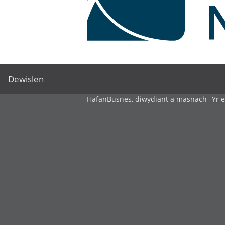
Dewislen
Hafan
Busnes, diwydiant a masnach
Yr 