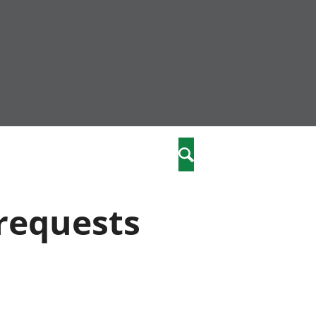
community
,
Search
a phriodasau
fiawnder
wylliannol
requests
 plant
 cymdeithasol
elwydydd
istiaeth