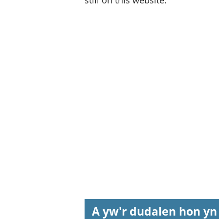
still on this website.
A yw'r dudalen hon yn