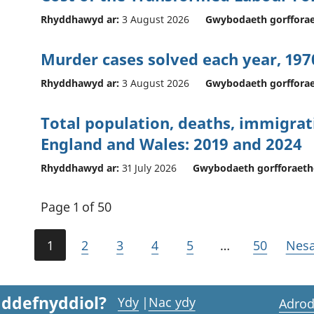
Rhyddhawyd ar:
3 August 2026
Gwybodaeth gorfforae
Murder cases solved each year, 197
Rhyddhawyd ar:
3 August 2026
Gwybodaeth gorfforae
Total population, deaths, immigrat
England and Wales: 2019 and 2024
Rhyddhawyd ar:
31 July 2026
Gwybodaeth gorfforaeth
Page 1 of 50
1
2
3
4
5
…
50
Nesa
 ddefnyddiol?
Ydy
|
Nac ydy
Adrod