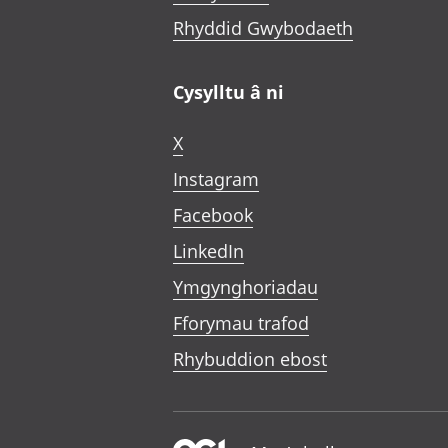
Rhyddid Gwybodaeth
Cysylltu â ni
X
Instagram
Facebook
LinkedIn
Ymgynghoriadau
Fforymau trafod
Rhybuddion ebost