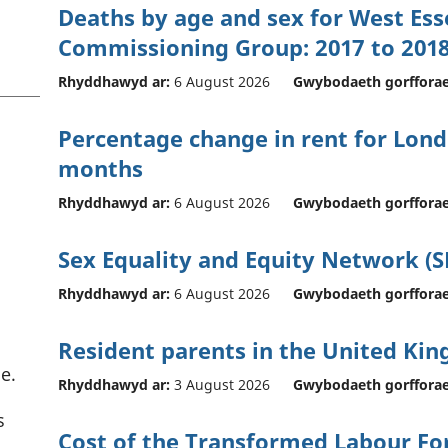
Deaths by age and sex for West Esse
Commissioning Group: 2017 to 201
Rhyddhawyd ar:
6 August 2026
Gwybodaeth gorfforae
Percentage change in rent for Londo
months
Rhyddhawyd ar:
6 August 2026
Gwybodaeth gorfforae
Sex Equality and Equity Network (S
Rhyddhawyd ar:
6 August 2026
Gwybodaeth gorfforae
Resident parents in the United Ki
e.
Rhyddhawyd ar:
3 August 2026
Gwybodaeth gorfforae
s
Cost of the Transformed Labour Fo