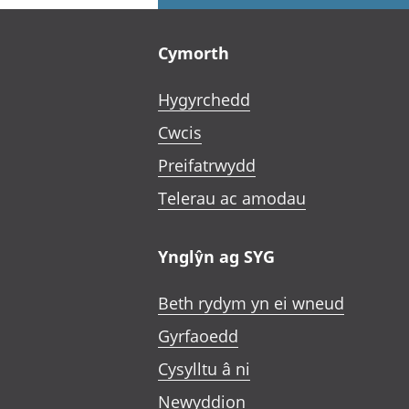
Footer links
Cymorth
Hygyrchedd
Cwcis
Preifatrwydd
Telerau ac amodau
Ynglŷn ag SYG
Beth rydym yn ei wneud
Gyrfaoedd
Cysylltu â ni
Newyddion