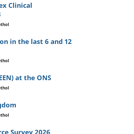
x Clinical
8
thol
n in the last 6 and 12
thol
EEN) at the ONS
thol
ngdom
thol
rce Survey 2026