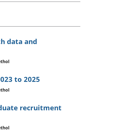
a chyllid
 ymfudo
th data and
thol
023 to 2025
thol
aduate recruitment
thol