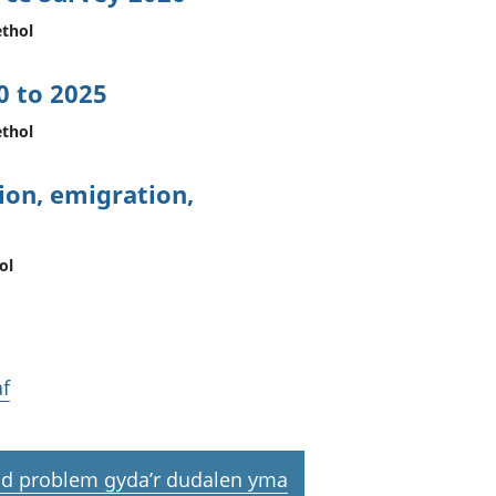
thol
0 to 2025
thol
ion, emigration,
ol
f
d problem gyda’r dudalen yma