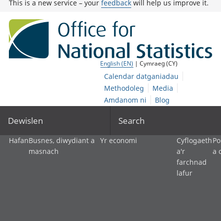
This is a new service – your
feedback
will help us improve it.
English (EN)
| Cymraeg (CY)
Calendar datganiadau
Methodoleg
Media
Amdanom ni
Blog
Dewislen
Search
Hafan
Busnes, diwydiant a
Yr economi
Cyflogaeth
Po
masnach
a'r
a 
farchnad
lafur