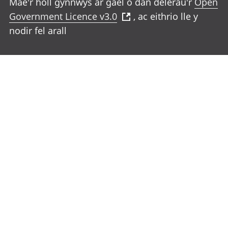
Mae'r holl gynnwys ar gael o dan delerau'r
Open
Government Licence v3.0
, ac eithrio lle y
nodir fel arall