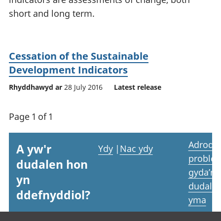
short and long term.
Cessation of the Sustainable
Development Indicators
Rhyddhawyd ar
28 July 2016
Latest release
Page 1 of 1
Adrodd
A yw'r
Ydy
|
Nac ydy
proble
dudalen hon
gyda’r
yn
dudale
ddefnyddiol?
yma
Footer links