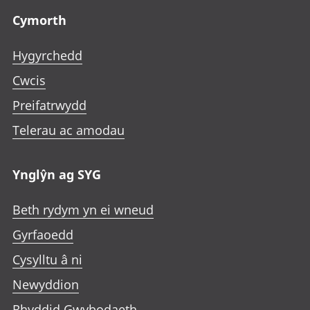
Cymorth
Hygyrchedd
Cwcis
Preifatrwydd
Telerau ac amodau
Ynglŷn ag SYG
Beth rydym yn ei wneud
Gyrfaoedd
Cysylltu â ni
Newyddion
Rhyddid Gwybodaeth