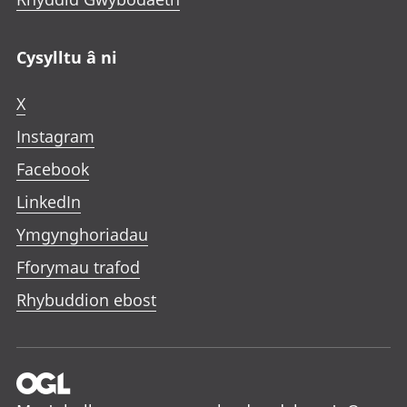
Cysylltu â ni
X
Instagram
Facebook
LinkedIn
Ymgynghoriadau
Fforymau trafod
Rhybuddion ebost