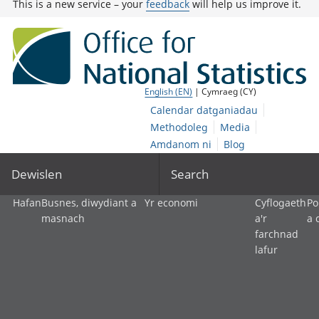
This is a new service – your
feedback
will help us improve it.
English (EN)
| Cymraeg (CY)
Calendar datganiadau
Methodoleg
Media
Amdanom ni
Blog
Dewislen
Search
Hafan
Busnes, diwydiant a
Yr economi
Cyflogaeth
Po
masnach
a'r
a 
farchnad
lafur