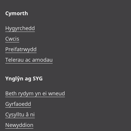
Footer links
Cymorth
Hygyrchedd
Cwcis
Preifatrwydd
Telerau ac amodau
Ynglŷn ag SYG
Beth rydym yn ei wneud
Gyrfaoedd
Cysylltu â ni
Newyddion