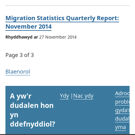
Migration Statistics Quarterly Report:
November 2014
Rhyddhawyd ar
27 November 2014
Page 3 of 3
Blaenorol
Adrodd
A yw'r
Ydy
|
Nac ydy
proble
dudalen hon
gyda’r
yn
dudale
ddefnyddiol?
yma