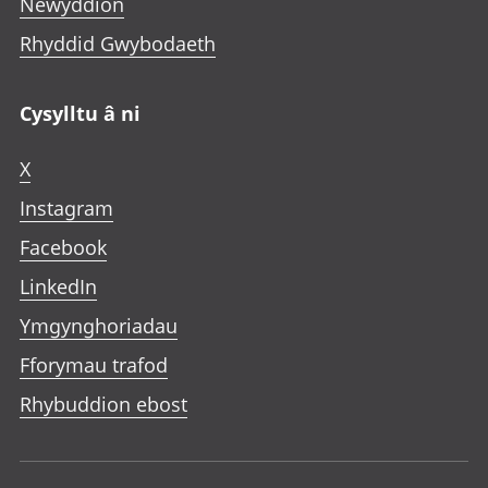
Newyddion
Rhyddid Gwybodaeth
Cysylltu â ni
X
Instagram
Facebook
LinkedIn
Ymgynghoriadau
Fforymau trafod
Rhybuddion ebost