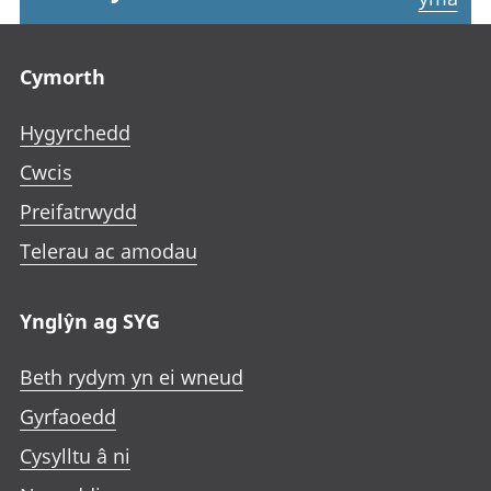
Footer links
Cymorth
Hygyrchedd
Cwcis
Preifatrwydd
Telerau ac amodau
Ynglŷn ag SYG
Beth rydym yn ei wneud
Gyrfaoedd
Cysylltu â ni