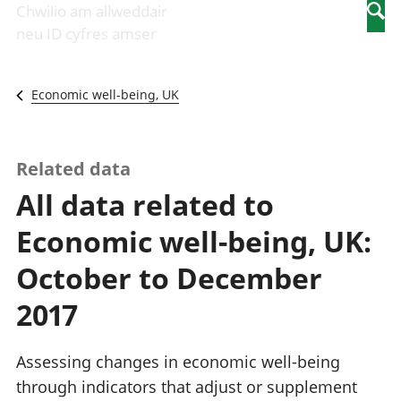
Newidiadau i
economaidd a
mewn
Chwilio am allweddair
Searc
fusnesau
chynhyrchiant
gwaith
neu ID cyfres amser
Diwydiant
Cyfrifon
Pobl
adeiladu
amgylcheddol
nad
Y diwydiant TG
Llwodraeth, y
ydynt
Economic well-being, UK
a'r rhyngrwyd
sector cyhoeddus
mewn
Masnach
a threthi
gwaith
ryngwladol
Cynnyrch
Y diwydiant
Domestig Gros
Related data
gweithgynhyrchu
(CDG)
All data related to
a chynhyrchu
Gwerth
Y diwydiant
Ychwanegol Gros
Economic well-being, UK:
manwethu
Mynegeion
Y diwydiant
chwyddiant a
October to December
twristiaeth
phrisiau
Buddsoddiadau,
2017
pensiynau ac
ymddiriedolaethau
Cyfrifon gwladol
Assessing changes in economic well-being
Cyfrifon
through indicators that adjust or supplement
rhanbarthol