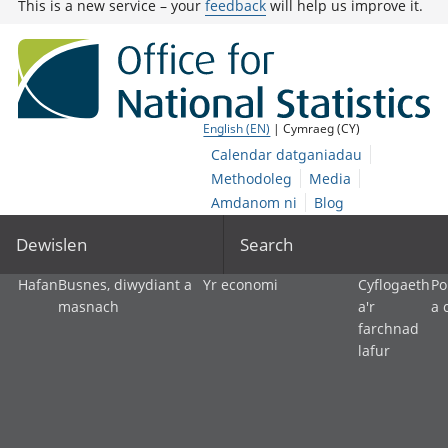
This is a new service – your
feedback
will help us improve it.
English (EN)
| Cymraeg (CY)
Calendar datganiadau
Methodoleg
Media
Amdanom ni
Blog
Dewislen
Search
Hafan
Busnes, diwydiant a
Yr economi
Cyflogaeth
Po
masnach
a'r
a 
farchnad
lafur