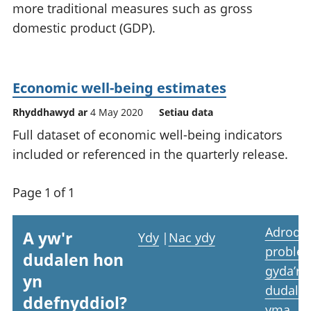
more traditional measures such as gross
domestic product (GDP).
Economic well-being estimates
Rhyddhawyd ar
4 May 2020
Setiau data
Full dataset of economic well-being indicators
included or referenced in the quarterly release.
Page 1 of 1
Adrodd
A yw'r
Ydy
|
Nac ydy
proble
dudalen hon
gyda’r
yn
dudale
ddefnyddiol?
yma