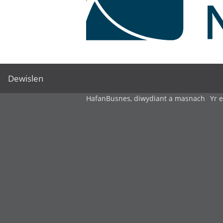
Dewislen
Hafan
Busnes, diwydiant a masnach
Yr 