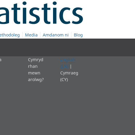
ethodoleg
Media
Amdanom ni
Blog
a
Cymryd
English
rhan
(EN)
|
mewn
Cymraeg
arolwg?
(CY)