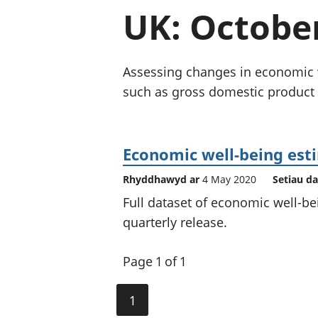
UK: Octobe
Assessing changes in economic w
such as gross domestic product 
Economic well-being est
Rhyddhawyd ar
4 May 2020
Setiau da
Full dataset of economic well-be
quarterly release.
Page 1 of 1
1