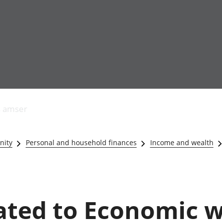
Allgynnyrch
Pobl mewn gwaith
Armed forces 
economaidd a
Pobl nad ydynt
Genedigaethau
s amser
chynhyrchiant
mewn gwaith
marwolaethau 
Cyfrifon
Troseddu a chy
amgylcheddol
Hunaniaeth ddi
nity
Personal and household finances
Income and wealth
Llwodraeth, y sector
Addysg a gofal
cyhoeddus a threthi
Etholiadau
Cynnyrch Domestig
Iechyd a gofal
Gros (CDG)
Nodweddion a
Gwerth Ychwanegol
Housing
lated to Economic w
Gros
Hamdden a thwr
Mynegeion
Lles