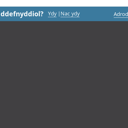
 ddefnyddiol?
Ydy
|
Nac ydy
Adrod