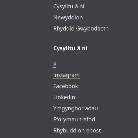
Cysylltu â ni
Newyddion
Rhyddid Gwybodaeth
Cysylltu â ni
X
Instagram
Facebook
LinkedIn
Ymgynghoriadau
Fforymau trafod
Rhybuddion ebost