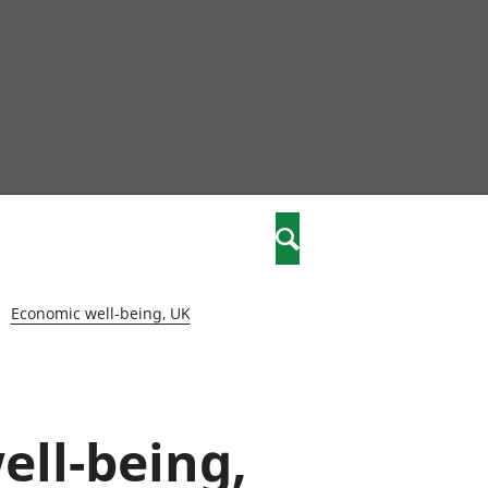
community
,
Search
a phriodasau
fiawnder
wylliannol
Economic well-being, UK
 plant
 cymdeithasol
elwydydd
ell-being,
istiaeth