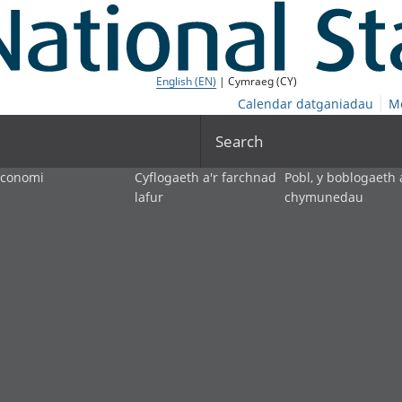
English (EN)
| Cymraeg (CY)
Calendar datganiadau
M
Search
economi
Cyflogaeth a'r farchnad
Pobl, y boblogaeth 
lafur
chymunedau