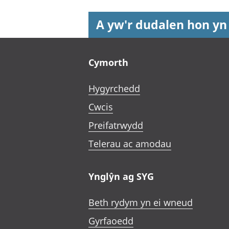
A yw'r dudalen hon yn
Footer links
Cymorth
Hygyrchedd
Cwcis
Preifatrwydd
Telerau ac amodau
Ynglŷn ag SYG
Beth rydym yn ei wneud
Gyrfaoedd