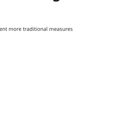
a chyllid
 ymfudo
ent more traditional measures