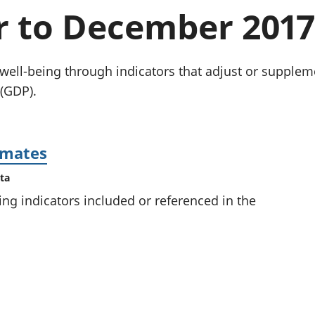
chwyddiant a
Cyllid personol 
r to December 2017
phrisiau
aelwydydd
Buddsoddiadau,
Poblogaeth ac
pensiynau ac
ymddiriedolaethau
ell-being through indicators that adjust or supplem
Cyfrifon gwladol
(GDP).
Cyfrifon rhanbarthol
imates
ta
ing indicators included or referenced in the