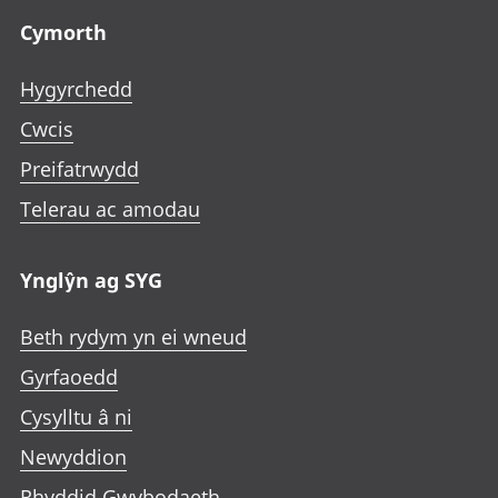
Cymorth
Hygyrchedd
Cwcis
Preifatrwydd
Telerau ac amodau
Ynglŷn ag SYG
Beth rydym yn ei wneud
Gyrfaoedd
Cysylltu â ni
Newyddion
Rhyddid Gwybodaeth