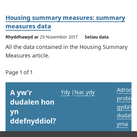
Housing summary measures: summary
measures data
Rhyddhawyd ar
29 November 2017
Setiau data
All the data contained in the Housing Summary
Measures article.
Page 1 of 1
Adrodd
A yw'r
Ydy
|
Nac ydy
proble
dudalen hon
gyda’r
yn
dudale
ddefnyddiol?
yma
Footer links