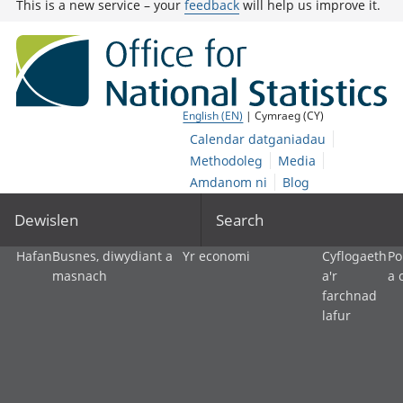
This is a new service – your
feedback
will help us improve it.
English (EN)
| Cymraeg (CY)
Calendar datganiadau
Methodoleg
Media
Amdanom ni
Blog
Dewislen
Search
Hafan
Busnes, diwydiant a
Yr economi
Cyflogaeth
Po
masnach
a'r
a 
farchnad
lafur