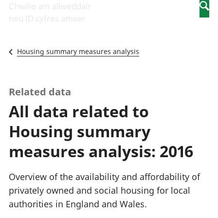
Newidiadau i
economaidd a
mewn
Chwilio am allweddair
Searc
fusnesau
chynhyrchiant
gwaith
neu ID cyfres amser
Diwydiant
Cyfrifon
Pobl
adeiladu
amgylcheddol
nad
Y diwydiant TG
Llwodraeth, y
ydynt
Housing summary measures analysis
a'r rhyngrwyd
sector cyhoeddus
mewn
Masnach
a threthi
gwaith
ryngwladol
Cynnyrch
Y diwydiant
Domestig Gros
Related data
gweithgynhyrchu
(CDG)
All data related to
a chynhyrchu
Gwerth
Y diwydiant
Ychwanegol Gros
Housing summary
manwethu
Mynegeion
Y diwydiant
chwyddiant a
measures analysis: 2016
twristiaeth
phrisiau
Buddsoddiadau,
pensiynau ac
Overview of the availability and affordability of
ymddiriedolaethau
privately owned and social housing for local
Cyfrifon gwladol
authorities in England and Wales.
Cyfrifon
rhanbarthol