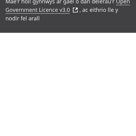
Mae'r holl gynnwys ar gael o dan delerau'r
Open
Government Licence v3.0
, ac eithrio lle y
nodir fel arall