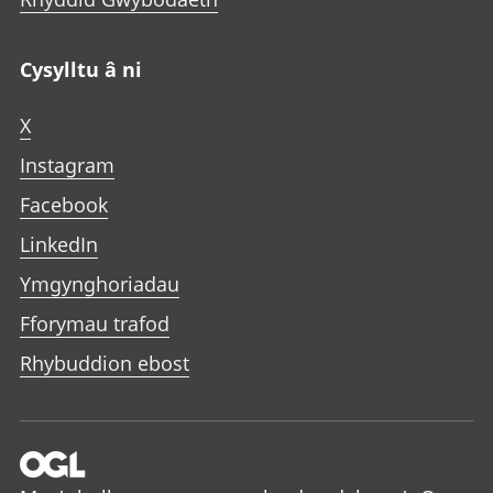
Cysylltu â ni
X
Instagram
Facebook
LinkedIn
Ymgynghoriadau
Fforymau trafod
Rhybuddion ebost