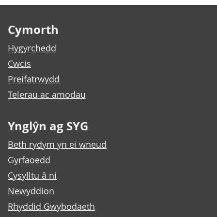
Footer links
Cymorth
Hygyrchedd
Cwcis
Preifatrwydd
Telerau ac amodau
Ynglŷn ag SYG
Beth rydym yn ei wneud
Gyrfaoedd
Cysylltu â ni
Newyddion
Rhyddid Gwybodaeth