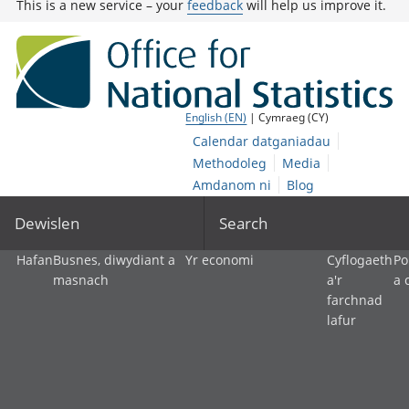
This is a new service – your
feedback
will help us improve it.
English (EN)
| Cymraeg (CY)
Calendar datganiadau
Methodoleg
Media
Amdanom ni
Blog
Dewislen
Search
Hafan
Busnes, diwydiant a
Yr economi
Cyflogaeth
Po
masnach
a'r
a 
farchnad
lafur