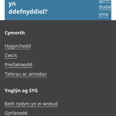
yn
dudale
ddefnyddiol?
yma
Footer links
Cymorth
Hygyrchedd
Cwcis
Preifatrwydd
Telerau ac amodau
Ynglŷn ag SYG
Beth rydym yn ei wneud
Gyrfaoedd