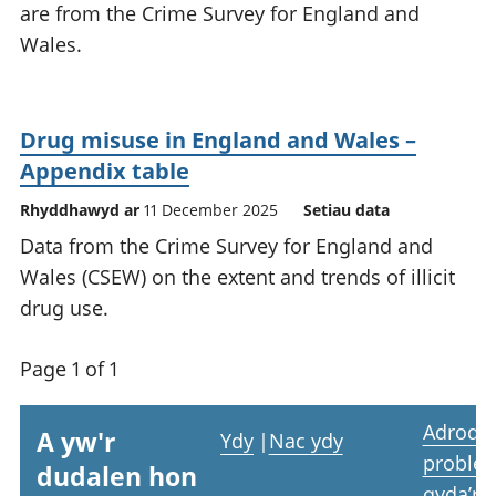
are from the Crime Survey for England and
Wales.
Drug misuse in England and Wales –
Appendix table
Rhyddhawyd ar
11 December 2025
Setiau data
Data from the Crime Survey for England and
Wales (CSEW) on the extent and trends of illicit
drug use.
Page 1 of 1
Adrodd
A yw'r
Ydy
|
Nac ydy
proble
dudalen hon
gyda’r