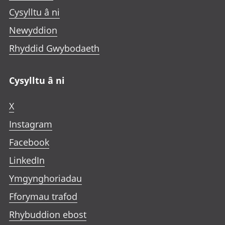
Cysylltu â ni
Newyddion
Rhyddid Gwybodaeth
Cysylltu â ni
X
Instagram
Facebook
LinkedIn
Ymgynghoriadau
Fforymau trafod
Rhybuddion ebost