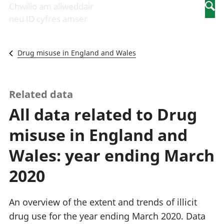
Newidiadau i
economaidd a
mewn
Chwilio am allweddair
Searc
fusnesau
chynhyrchiant
gwaith
neu ID cyfres amser
Diwydiant
Cyfrifon
Pobl
adeiladu
amgylcheddol
nad
Y diwydiant TG
Llwodraeth, y
ydynt
Drug misuse in England and Wales
a'r rhyngrwyd
sector cyhoeddus
mewn
Masnach
a threthi
gwaith
ryngwladol
Cynnyrch
Y diwydiant
Domestig Gros
Related data
gweithgynhyrchu
(CDG)
All data related to Drug
a chynhyrchu
Gwerth
Y diwydiant
Ychwanegol Gros
misuse in England and
manwethu
Mynegeion
Y diwydiant
chwyddiant a
Wales: year ending March
twristiaeth
phrisiau
Buddsoddiadau,
2020
pensiynau ac
ymddiriedolaethau
Cyfrifon gwladol
An overview of the extent and trends of illicit
Cyfrifon
drug use for the year ending March 2020. Data
rhanbarthol