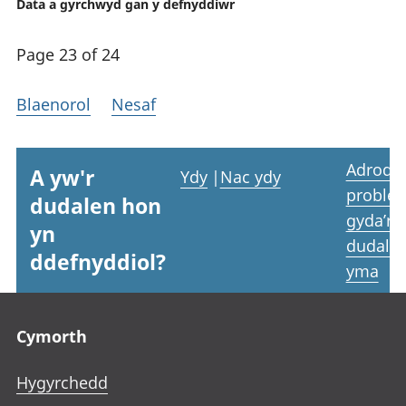
Data a gyrchwyd gan y defnyddiwr
Page 23 of 24
Blaenorol
Nesaf
Adrodd
A yw'r
Ydy
|
Nac ydy
proble
dudalen hon
gyda’r
yn
dudale
ddefnyddiol?
yma
Footer links
Cymorth
Hygyrchedd