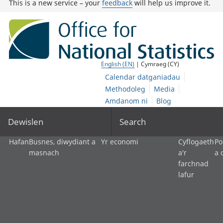
This is a new service – your
feedback
will help us improve it.
English (EN)
| Cymraeg (CY)
Calendar datganiadau
Methodoleg
Media
Amdanom ni
Blog
Dewislen
Search
Hafan
Busnes, diwydiant a
Yr economi
Cyflogaeth
Po
masnach
a'r
a 
farchnad
lafur