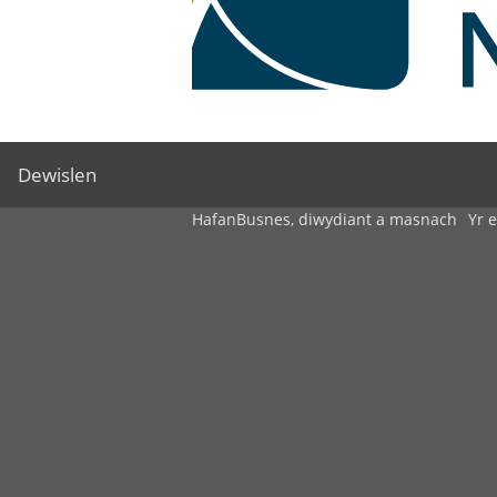
Dewislen
Hafan
Busnes, diwydiant a masnach
Yr 