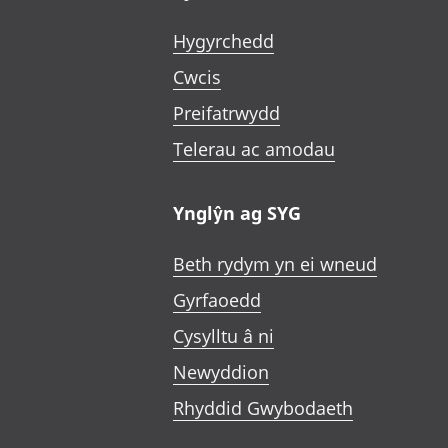
Hygyrchedd
Cwcis
Preifatrwydd
Telerau ac amodau
Ynglŷn ag SYG
Beth rydym yn ei wneud
Gyrfaoedd
Cysylltu â ni
Newyddion
Rhyddid Gwybodaeth