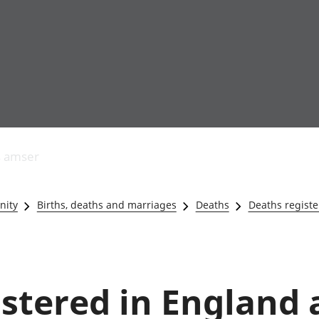
Allgynnyrch
Pobl mewn gwaith
Armed forces 
economaidd a
Pobl nad ydynt
Genedigaethau
s amser
chynhyrchiant
mewn gwaith
marwolaethau 
Cyfrifon
Troseddu a chy
amgylcheddol
Hunaniaeth ddi
nity
Births, deaths and marriages
Deaths
Deaths regist
Llwodraeth, y sector
Addysg a gofal
cyhoeddus a threthi
Etholiadau
Cynnyrch Domestig
Iechyd a gofal
Gros (CDG)
Nodweddion a
Gwerth Ychwanegol
Housing
istered in England
Gros
Hamdden a thwr
Mynegeion
Lles