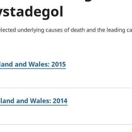
chwyddiant a
Cyllid personol 
ystadegol
phrisiau
aelwydydd
Buddsoddiadau,
Poblogaeth ac
pensiynau ac
ymddiriedolaethau
elected underlying causes of death and the leading c
Cyfrifon gwladol
Cyfrifon rhanbarthol
land and Wales: 2015
land and Wales: 2014