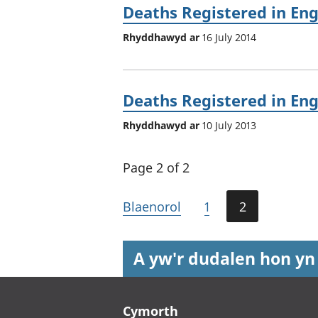
Deaths Registered in Eng
Rhyddhawyd ar
16 July 2014
Deaths Registered in Eng
Rhyddhawyd ar
10 July 2013
Page 2 of 2
Blaenorol
1
2
A yw'r dudalen hon yn
Footer links
Cymorth