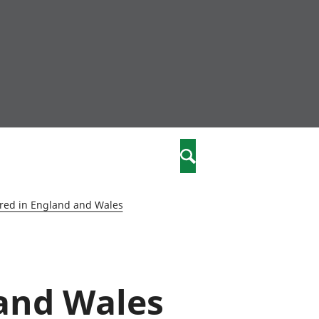
community
,
Search
a phriodasau
fiawnder
wylliannol
ered in England and Wales
 plant
 cymdeithasol
elwydydd
 and Wales
istiaeth