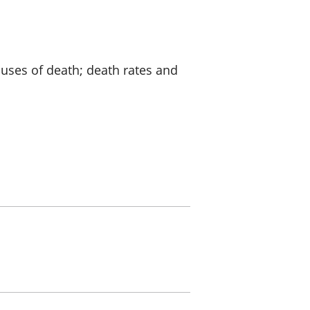
a chyllid
 ymfudo
auses of death; death rates and