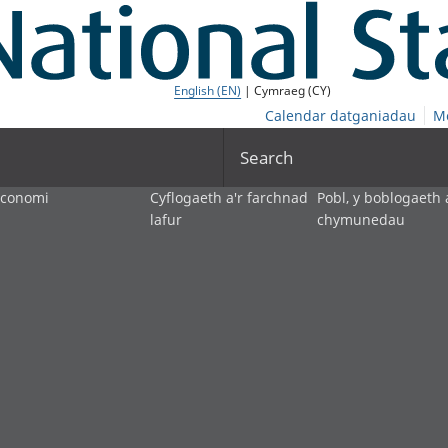
English (EN)
| Cymraeg (CY)
Calendar datganiadau
M
Search
economi
Cyflogaeth a'r farchnad
Pobl, y boblogaeth 
lafur
chymunedau