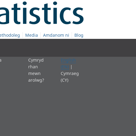
ethodoleg
Media
Amdanom ni
Blog
a
Cymryd
English
rhan
(EN)
|
mewn
Cymraeg
arolwg?
(CY)