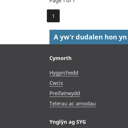
Page 1 of 1
1
A yw'r dudalen hon yn
Footer links
Cymorth
Hygyrchedd
Cwcis
Preifatrwydd
Telerau ac amodau
Ynglŷn ag SYG