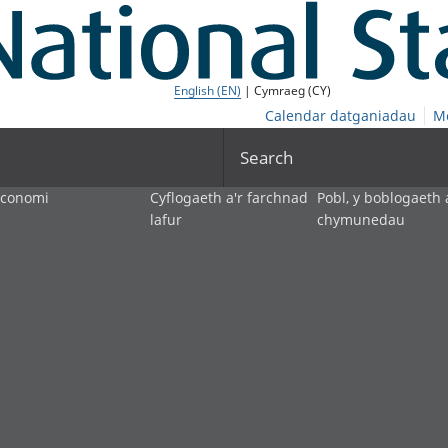
English (EN)
| Cymraeg (CY)
Calendar datganiadau
M
Search
economi
Cyflogaeth a'r farchnad
Pobl, y boblogaeth 
lafur
chymunedau