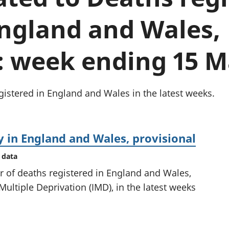
chwyddiant a
Cyllid personol 
phrisiau
aelwydydd
England and Wales,
Buddsoddiadau,
Poblogaeth ac
pensiynau ac
ymddiriedolaethau
: week ending 15 
Cyfrifon gwladol
Cyfrifon rhanbarthol
istered in England and Wales in the latest weeks.
 in England and Wales, provisional
 data
r of deaths registered in England and Wales,
Multiple Deprivation (IMD), in the latest weeks