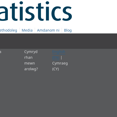
ethodoleg
Media
Amdanom ni
Blog
a
Cymryd
English
rhan
(EN)
|
mewn
Cymraeg
arolwg?
(CY)