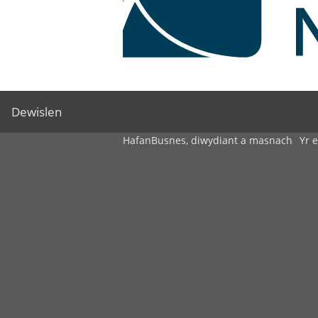
Dewislen
Hafan
Busnes, diwydiant a masnach
Yr 