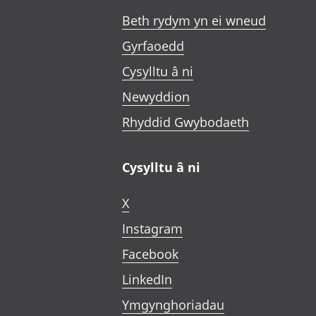
Beth rydym yn ei wneud
Gyrfaoedd
Cysylltu â ni
Newyddion
Rhyddid Gwybodaeth
Cysylltu â ni
X
Instagram
Facebook
LinkedIn
Ymgynghoriadau