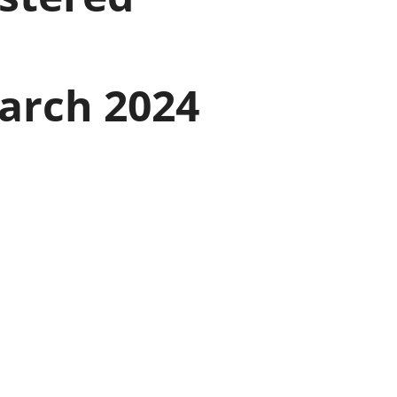
a chyllid
 ymfudo
March 2024