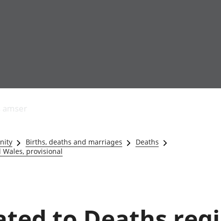
Allgynnyrch
Pobl mewn gwaith
Armed forces 
economaidd a
Pobl nad ydynt
Genedigaethau
s amser
chynhyrchiant
mewn gwaith
marwolaethau 
Cyfrifon
Troseddu a chy
amgylcheddol
Hunaniaeth ddi
nity
Births, deaths and marriages
Deaths
Llwodraeth, y sector
Addysg a gofal
 Wales, provisional
cyhoeddus a threthi
Etholiadau
Cynnyrch Domestig
Iechyd a gofal
Gros (CDG)
Nodweddion a
Gwerth Ychwanegol
Housing
Gros
Hamdden a thwr
lated to Deaths reg
Mynegeion
Lles