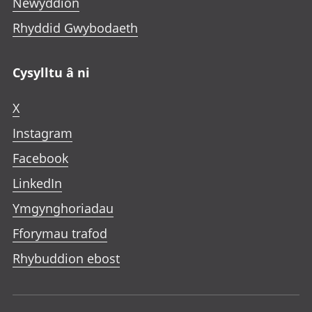
Newyddion
Rhyddid Gwybodaeth
Cysylltu â ni
X
Instagram
Facebook
LinkedIn
Ymgynghoriadau
Fforymau trafod
Rhybuddion ebost