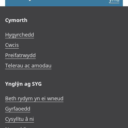
Footer links
Cymorth
Hygyrchedd
Cwcis
Preifatrwydd
Telerau ac amodau
Ynglŷn ag SYG
Beth rydym yn ei wneud
Gyrfaoedd
Cysylltu â ni