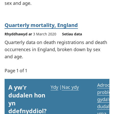
sex and age.
Quarterly mortality, England
Rhyddhawyd ar
3 March 2020
Setiau data
Quarterly data on death registrations and death
occurrences in England, broken down by sex
and age.
Page 1 of 1
Adrodd
A yw'r
Ydy
|
Nac ydy
proble
dudalen hon
gyda’r
yn
dudale
ddefnyddiol?
yma