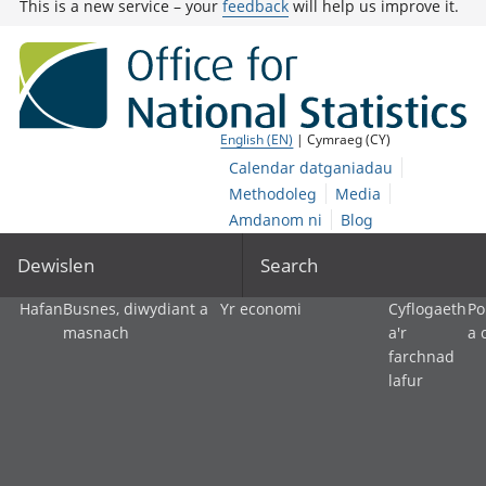
This is a new service – your
feedback
will help us improve it.
English (EN)
| Cymraeg (CY)
Calendar datganiadau
Methodoleg
Media
Amdanom ni
Blog
Dewislen
Search
Hafan
Busnes, diwydiant a
Yr economi
Cyflogaeth
Po
masnach
a'r
a 
farchnad
lafur