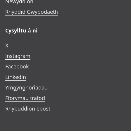
Newyddion
Rhyddid Gwybodaeth
Cysylltu â ni
X
Instagram
Facebook
LinkedIn
Ymgynghoriadau
Fforymau trafod
Rhybuddion ebost