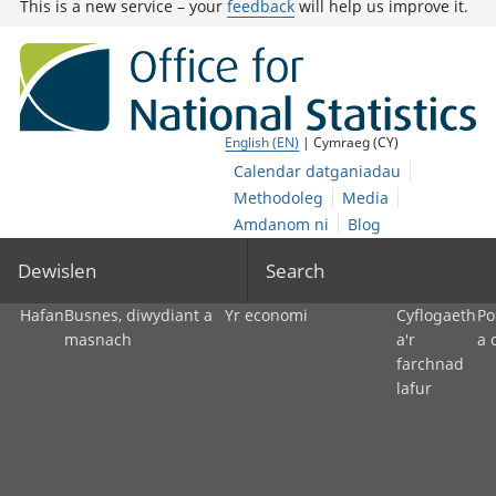
This is a new service – your
feedback
will help us improve it.
English (EN)
| Cymraeg (CY)
Calendar datganiadau
Methodoleg
Media
Amdanom ni
Blog
Dewislen
Search
Hafan
Busnes, diwydiant a
Yr economi
Cyflogaeth
Po
masnach
a'r
a 
farchnad
lafur