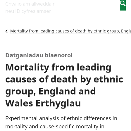
Newidiadau i
economaidd a
mewn
Chwilio am allweddair
Searc
fusnesau
chynhyrchiant
gwaith
neu ID cyfres amser
Diwydiant
Cyfrifon
Pobl
adeiladu
amgylcheddol
nad
Y diwydiant TG
Llwodraeth, y
ydynt
Mortality from leading causes of death by ethnic group, Eng
a'r rhyngrwyd
sector cyhoeddus
mewn
Masnach
a threthi
gwaith
ryngwladol
Cynnyrch
Y diwydiant
Domestig Gros
Datganiadau blaenorol
gweithgynhyrchu
(CDG)
Mortality from leading
a chynhyrchu
Gwerth
Y diwydiant
Ychwanegol Gros
causes of death by ethnic
manwethu
Mynegeion
Y diwydiant
chwyddiant a
group, England and
twristiaeth
phrisiau
Buddsoddiadau,
Wales Erthyglau
pensiynau ac
ymddiriedolaethau
Cyfrifon gwladol
Experimental analysis of ethnic differences in
Cyfrifon
mortality and cause-specific mortality in
rhanbarthol