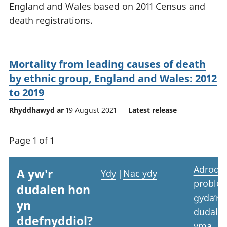
England and Wales based on 2011 Census and
death registrations.
Mortality from leading causes of death
by ethnic group, England and Wales: 2012
to 2019
Rhyddhawyd ar
19 August 2021
Latest release
Page 1 of 1
Adrodd
A yw'r
Ydy
|
Nac ydy
proble
dudalen hon
gyda’r
yn
dudale
ddefnyddiol?
yma