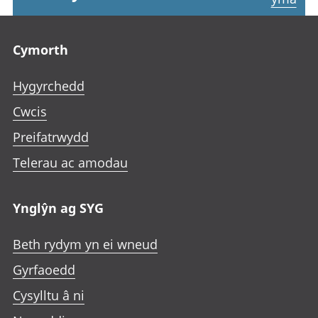
Footer links
Cymorth
Hygyrchedd
Cwcis
Preifatrwydd
Telerau ac amodau
Ynglŷn ag SYG
Beth rydym yn ei wneud
Gyrfaoedd
Cysylltu â ni