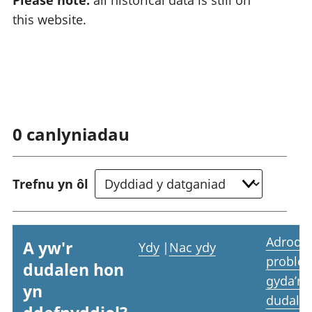
this website.
0
canlyniadau
Trefnu yn ôl
Adrodd
A yw'r
Ydy
|
Nac ydy
proble
dudalen hon
gyda’r
yn
dudale