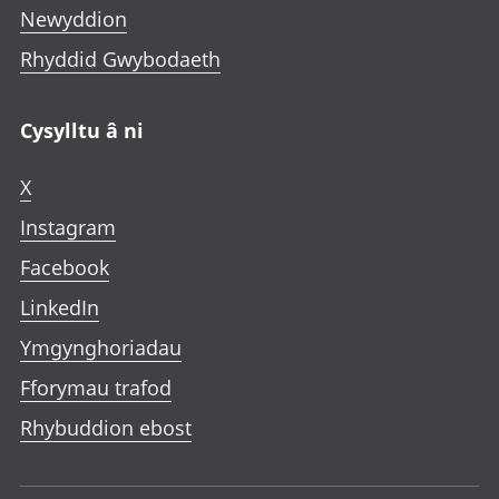
Newyddion
Rhyddid Gwybodaeth
Cysylltu â ni
X
Instagram
Facebook
LinkedIn
Ymgynghoriadau
Fforymau trafod
Rhybuddion ebost