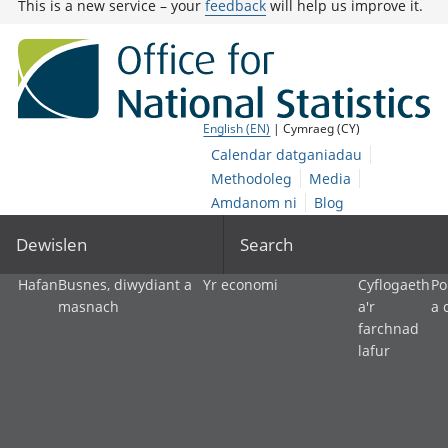
This is a new service – your
feedback
will help us improve it.
English (EN)
| Cymraeg (CY)
Calendar datganiadau
Methodoleg
Media
Amdanom ni
Blog
Dewislen
Search
Hafan
Busnes, diwydiant a
Yr economi
Cyflogaeth
Po
masnach
a'r
a 
farchnad
lafur