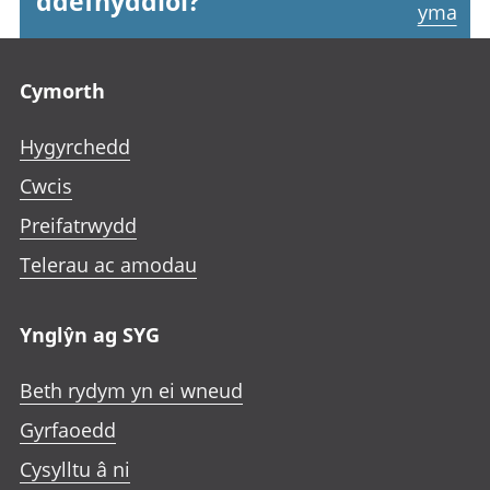
ddefnyddiol?
yma
Footer links
Cymorth
Hygyrchedd
Cwcis
Preifatrwydd
Telerau ac amodau
Ynglŷn ag SYG
Beth rydym yn ei wneud
Gyrfaoedd
Cysylltu â ni