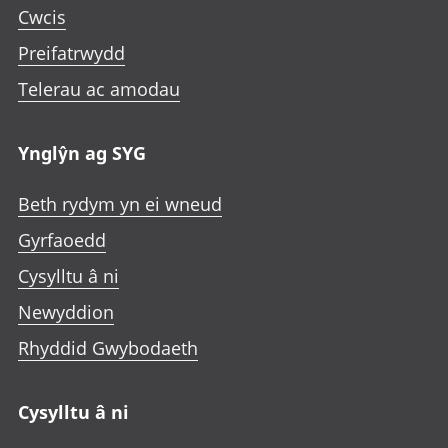
Cwcis
Preifatrwydd
Telerau ac amodau
Ynglŷn ag SYG
Beth rydym yn ei wneud
Gyrfaoedd
Cysylltu â ni
Newyddion
Rhyddid Gwybodaeth
Cysylltu â ni