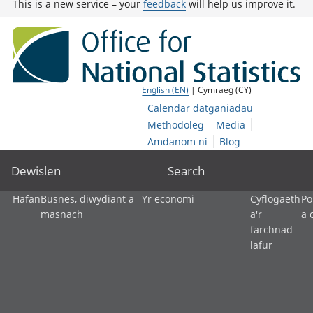
This is a new service – your
feedback
will help us improve it.
English (EN)
| Cymraeg (CY)
Calendar datganiadau
Methodoleg
Media
Amdanom ni
Blog
Dewislen
Search
Hafan
Busnes, diwydiant a
Yr economi
Cyflogaeth
Po
masnach
a'r
a 
farchnad
lafur