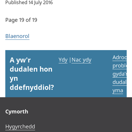
Published 14 July 2016
Page 19 of 19
Blaenorol
Adrodd
A yw'r
Ydy
|
Nac ydy
proble
dudalen hon
gyda’r
yn
dudale
ddefnyddiol?
yma
Footer links
Cymorth
Hygyrchedd