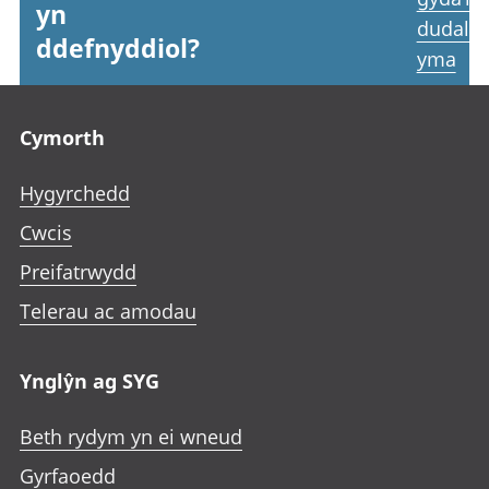
yn
dudale
ddefnyddiol?
yma
Footer links
Cymorth
Hygyrchedd
Cwcis
Preifatrwydd
Telerau ac amodau
Ynglŷn ag SYG
Beth rydym yn ei wneud
Gyrfaoedd