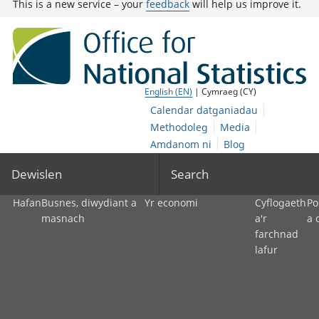
This is a new service – your
feedback
will help us improve it.
English (EN)
| Cymraeg (CY)
Calendar datganiadau
Methodoleg
Media
Amdanom ni
Blog
Dewislen
Search
Hafan
Busnes, diwydiant a
Yr economi
Cyflogaeth
Po
masnach
a'r
a 
farchnad
lafur