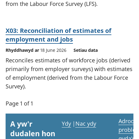
from the Labour Force Survey (LFS).
X03: Reconciliation of estimates of
employment and jobs
Rhyddhawyd ar
18 June 2026
Setiau data
Reconciles estimates of workforce jobs (derived
primarily from employer surveys) with estimates
of employment (derived from the Labour Force
Survey).
Page 1 of 1
Adrodd
A yw'r
Ydy
|
Nac ydy
proble
dudalen hon
gyda’r