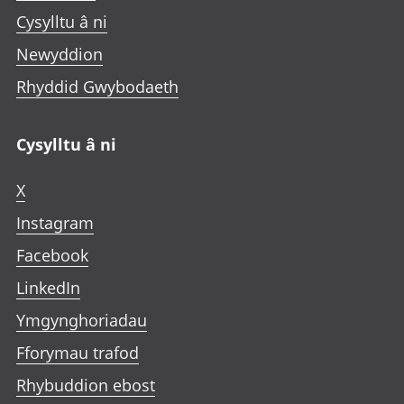
Cysylltu â ni
Newyddion
Rhyddid Gwybodaeth
Cysylltu â ni
X
Instagram
Facebook
LinkedIn
Ymgynghoriadau
Fforymau trafod
Rhybuddion ebost