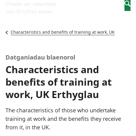
Newidiadau i
economaidd a
mewn
Chwilio am allweddair
Searc
fusnesau
chynhyrchiant
gwaith
neu ID cyfres amser
Diwydiant
Cyfrifon
Pobl
adeiladu
amgylcheddol
nad
Y diwydiant TG
Llwodraeth, y
ydynt
Characteristics and benefits of training at work, UK
a'r rhyngrwyd
sector cyhoeddus
mewn
Masnach
a threthi
gwaith
ryngwladol
Cynnyrch
Y diwydiant
Domestig Gros
Datganiadau blaenorol
gweithgynhyrchu
(CDG)
Characteristics and
a chynhyrchu
Gwerth
Y diwydiant
Ychwanegol Gros
benefits of training at
manwethu
Mynegeion
Y diwydiant
chwyddiant a
work, UK Erthyglau
twristiaeth
phrisiau
Buddsoddiadau,
pensiynau ac
The characteristics of those who undertake
ymddiriedolaethau
training at work and the benefits they receive
Cyfrifon gwladol
from it, in the UK.
Cyfrifon
rhanbarthol