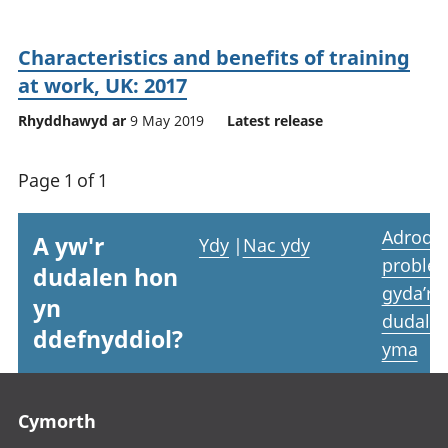
Characteristics and benefits of training
at work, UK: 2017
Rhyddhawyd ar
9 May 2019
Latest release
Page 1 of 1
Adrodd
A yw'r
Ydy
|
Nac ydy
proble
dudalen hon
gyda’r
yn
dudale
ddefnyddiol?
yma
Footer links
Cymorth