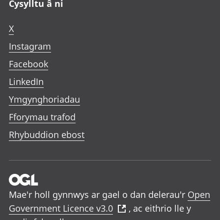
Cysylltu â ni
X
Instagram
Facebook
LinkedIn
Ymgynghoriadau
Fforymau trafod
Rhybuddion ebost
Mae'r holl gynnwys ar gael o dan delerau'r
Open
Government Licence v3.0
, ac eithrio lle y