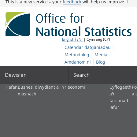
This is a new service – your
feedback
will help us improve it.
English (EN)
| Cymraeg (CY)
Calendar datganiadau
Methodoleg
Media
Amdanom ni
Blog
Dewislen
Search
Hafan
Busnes, diwydiant a
Yr economi
Cyflogaeth
Po
masnach
a'r
a 
farchnad
lafur