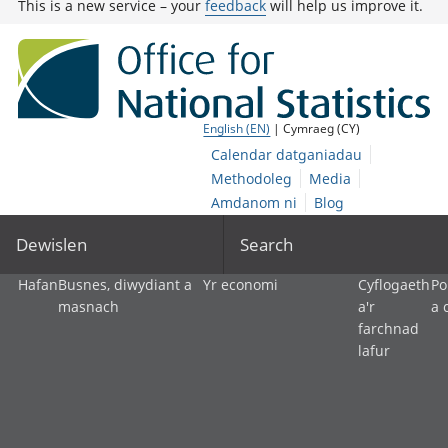
This is a new service – your
feedback
will help us improve it.
English (EN)
| Cymraeg (CY)
Calendar datganiadau
Methodoleg
Media
Amdanom ni
Blog
Dewislen
Search
Hafan
Busnes, diwydiant a
Yr economi
Cyflogaeth
Po
masnach
a'r
a 
farchnad
lafur