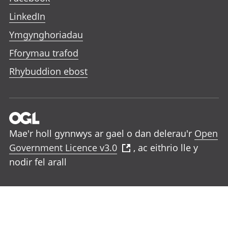
LinkedIn
Ymgynghoriadau
Fforymau trafod
Rhybuddion ebost
Mae'r holl gynnwys ar gael o dan delerau'r
Open
Government Licence v3.0
, ac eithrio lle y
nodir fel arall