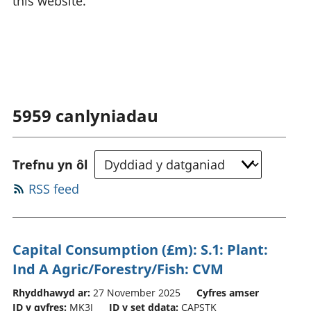
this website.
5959
canlyniadau
Trefnu yn ôl
RSS feed
Capital Consumption (£m): S.1: Plant:
Ind A Agric/Forestry/Fish: CVM
Rhyddhawyd ar:
27 November 2025
Cyfres amser
ID y gyfres:
MK3J
ID y set ddata:
CAPSTK