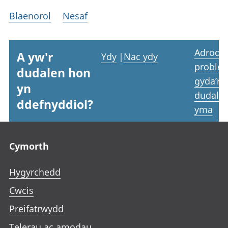
Blaenorol
Nesaf
Adrodd
A yw'r
Ydy
|
Nac ydy
proble
dudalen hon
gyda’r
yn
dudale
ddefnyddiol?
yma
Footer links
Cymorth
Hygyrchedd
Cwcis
Preifatrwydd
Telerau ac amodau