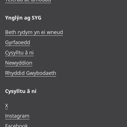
Ynglŷn ag SYG
Beth rydym yn ei wneud
Gyrfaoedd
Cysylltu â ni
Newyddion
Rhyddid Gwybodaeth
Cysylltu â ni
X
Instagram
Facebook