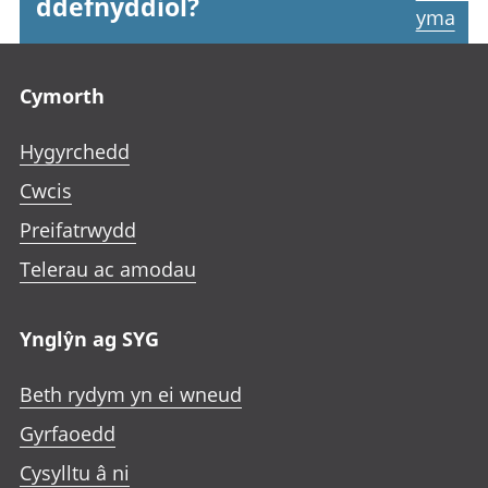
ddefnyddiol?
yma
Footer links
Cymorth
Hygyrchedd
Cwcis
Preifatrwydd
Telerau ac amodau
Ynglŷn ag SYG
Beth rydym yn ei wneud
Gyrfaoedd
Cysylltu â ni