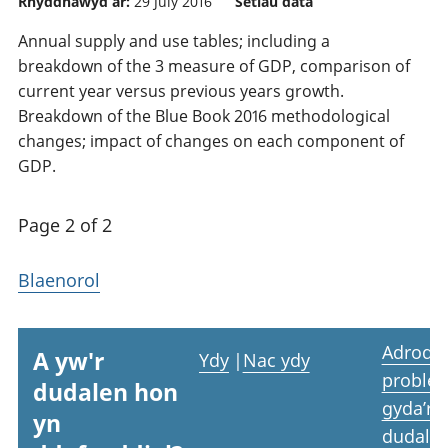
Rhyddhawyd ar:
29 July 2016
Setiau data
Annual supply and use tables; including a
breakdown of the 3 measure of GDP, comparison of
current year versus previous years growth.
Breakdown of the Blue Book 2016 methodological
changes; impact of changes on each component of
GDP.
Page 2 of 2
Blaenorol
Adrodd
A yw'r
Ydy
|
Nac ydy
proble
dudalen hon
gyda’r
yn
dudale