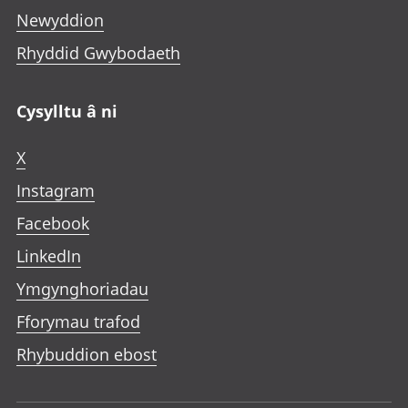
Newyddion
Rhyddid Gwybodaeth
Cysylltu â ni
X
Instagram
Facebook
LinkedIn
Ymgynghoriadau
Fforymau trafod
Rhybuddion ebost