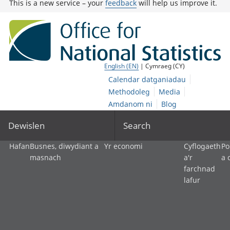
This is a new service – your
feedback
will help us improve it.
English (EN)
| Cymraeg (CY)
Calendar datganiadau
Methodoleg
Media
Amdanom ni
Blog
Dewislen
Search
Hafan
Busnes, diwydiant a
Yr economi
Cyflogaeth
Po
masnach
a'r
a 
farchnad
lafur