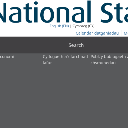
English (EN)
| Cymraeg (CY)
Calendar datganiadau
M
Search
economi
Cyflogaeth a'r farchnad
Pobl, y boblogaeth 
lafur
chymunedau