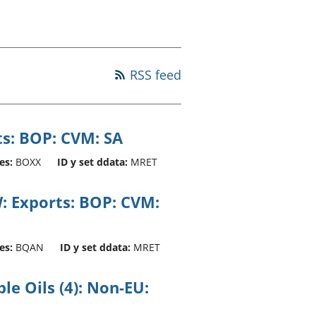
a chyllid
 ymfudo
RSS feed
ts: BOP: CVM: SA
es:
BOXX
ID y set ddata:
MRET
W: Exports: BOP: CVM:
es:
BQAN
ID y set ddata:
MRET
e Oils (4): Non-EU: