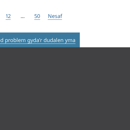
12
…
50
Nesaf
d problem gyda’r dudalen yma