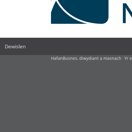
Dewislen
Hafan
Busnes, diwydiant a masnach
Yr 