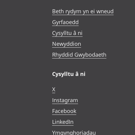
Beth rydym yn ei wneud
Gyrfaoedd
Cysylltu â ni
Newyddion
Rhyddid Gwybodaeth
Cysylltu â ni
X
Instagram
Facebook
LinkedIn
Ymgynghoriadau