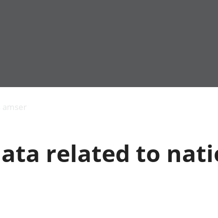
Allgynnyrch
Pobl mewn gwaith
Armed forces 
economaidd a
Pobl nad ydynt
Genedigaethau
s amser
chynhyrchiant
mewn gwaith
marwolaethau 
Cyfrifon
Troseddu a chy
amgylcheddol
Hunaniaeth ddi
ata related to nat
Llwodraeth, y sector
Addysg a gofal
cyhoeddus a threthi
Etholiadau
Cynnyrch Domestig
Iechyd a gofal
Gros (CDG)
Nodweddion a
Gwerth Ychwanegol
Housing
Gros
Hamdden a thwr
Mynegeion
Lles