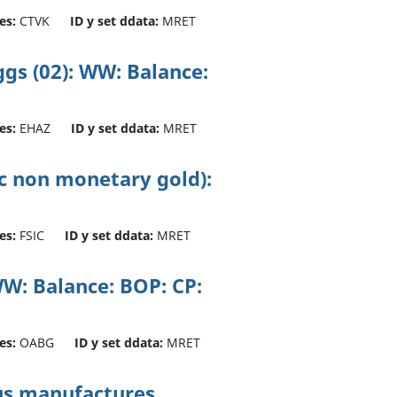
es:
CTVK
ID y set ddata:
MRET
ggs (02): WW: Balance:
es:
EHAZ
ID y set ddata:
MRET
nc non monetary gold):
es:
FSIC
ID y set ddata:
MRET
WW: Balance: BOP: CP:
es:
OABG
ID y set ddata:
MRET
us manufactures