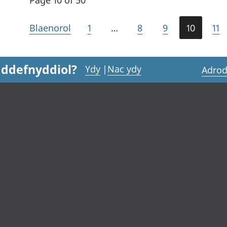
Blaenorol
1
…
8
9
10
11
 ddefnyddiol?
Ydy
|
Nac ydy
Adrod