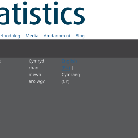
ethodoleg
Media
Amdanom ni
Blog
a
Cymryd
English
rhan
(EN)
|
mewn
Cymraeg
arolwg?
(CY)