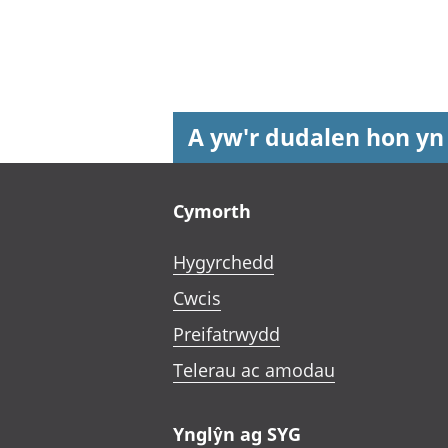
A yw'r dudalen hon yn
Footer links
Cymorth
Hygyrchedd
Cwcis
Preifatrwydd
Telerau ac amodau
Ynglŷn ag SYG