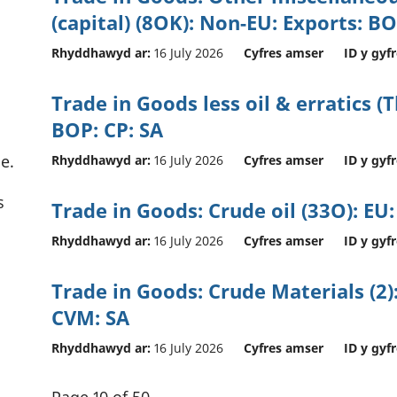
(capital) (8OK): Non-EU: Exports: B
Rhyddhawyd ar:
16 July 2026
Cyfres amser
ID y gyfr
Trade in Goods less oil & erratics (
BOP: CP: SA
e.
Rhyddhawyd ar:
16 July 2026
Cyfres amser
ID y gyfr
s
Trade in Goods: Crude oil (33O): EU
Rhyddhawyd ar:
16 July 2026
Cyfres amser
ID y gyfr
Trade in Goods: Crude Materials (2)
CVM: SA
Rhyddhawyd ar:
16 July 2026
Cyfres amser
ID y gyfr
Page 10 of 50