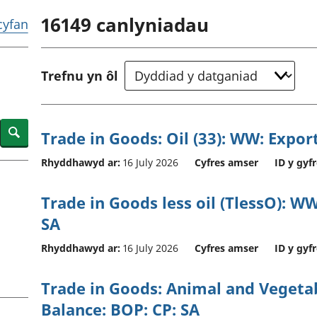
chwyddiant a
Cyllid personol 
16149
canlyniadau
phrisiau
aelwydydd
 cyfan
Buddsoddiadau,
Poblogaeth ac
pensiynau ac
ymddiriedolaethau
Trefnu yn ôl
Cyfrifon gwladol
Cyfrifon rhanbarthol
Search
Trade in Goods: Oil (33): WW: Expor
Rhyddhawyd ar:
16 July 2026
Cyfres amser
ID y gyfr
Trade in Goods less oil (TlessO): W
SA
Rhyddhawyd ar:
16 July 2026
Cyfres amser
ID y gyfr
Trade in Goods: Animal and Vegetabl
Balance: BOP: CP: SA