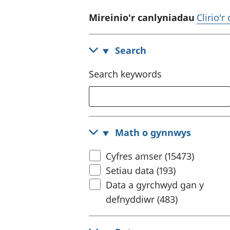
Mireinio'r canlyniadau
Clirio'r
Search
Search keywords
Math o gynnwys
Cyfres amser (15473)
Setiau data (193)
Data a gyrchwyd gan y
defnyddiwr (483)