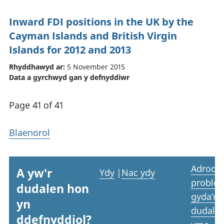
Inward FDI positions in the UK by the
Cayman Islands and British Virgin
Islands for 2012 and 2013
Rhyddhawyd ar:
5 November 2015
Data a gyrchwyd gan y defnyddiwr
Page 41 of 41
Blaenorol
Adrodd
A yw'r
Ydy
|
Nac ydy
proble
dudalen hon
gyda’r
yn
dudale
ddefnyddiol?