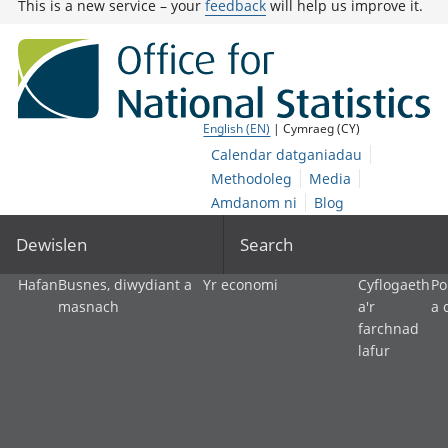
This is a new service – your
feedback
will help us improve it.
English (EN)
| Cymraeg (CY)
Calendar datganiadau
Methodoleg
Media
Amdanom ni
Blog
Dewislen
Search
Hafan
Busnes, diwydiant a
Yr economi
Cyflogaeth
Po
masnach
a'r
a 
farchnad
lafur