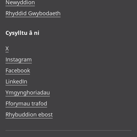
Newyddion
Rhyddid Gwybodaeth
Cysylltu â ni
X
Instagram
Facebook
LinkedIn
Ymgynghoriadau
Fforymau trafod
Rhybuddion ebost