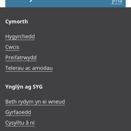
yma
Footer links
Cymorth
Hygyrchedd
Cwcis
Preifatrwydd
Telerau ac amodau
Ynglŷn ag SYG
Beth rydym yn ei wneud
Gyrfaoedd
Cysylltu â ni