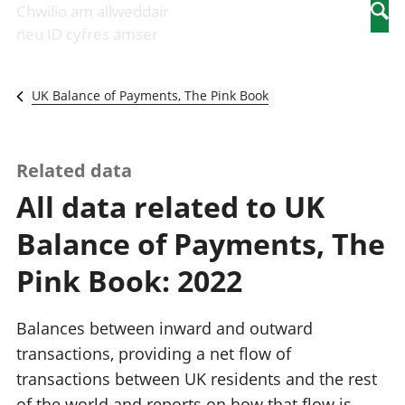
Newidiadau i
economaidd a
mewn
Chwilio am allweddair
Searc
fusnesau
chynhyrchiant
gwaith
neu ID cyfres amser
Diwydiant
Cyfrifon
Pobl
adeiladu
amgylcheddol
nad
Y diwydiant TG
Llwodraeth, y
ydynt
UK Balance of Payments, The Pink Book
a'r rhyngrwyd
sector cyhoeddus
mewn
Masnach
a threthi
gwaith
ryngwladol
Cynnyrch
Y diwydiant
Domestig Gros
Related data
gweithgynhyrchu
(CDG)
All data related to UK
a chynhyrchu
Gwerth
Y diwydiant
Ychwanegol Gros
Balance of Payments, The
manwethu
Mynegeion
Y diwydiant
chwyddiant a
Pink Book: 2022
twristiaeth
phrisiau
Buddsoddiadau,
pensiynau ac
Balances between inward and outward
ymddiriedolaethau
transactions, providing a net flow of
Cyfrifon gwladol
transactions between UK residents and the rest
Cyfrifon
rhanbarthol
of the world and reports on how that flow is