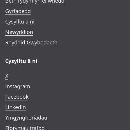
Beth rydym yn ei wneud
Gyrfaoedd
Cysylltu â ni
Newyddion
Rhyddid Gwybodaeth
Cysylltu â ni
X
Instagram
Facebook
LinkedIn
Ymgynghoriadau
Fforymau trafod