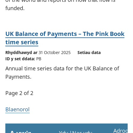
funded.
UK Balance of Payments – The Pink Book
time series
Rhyddhawyd ar
31 October 2025
Setiau data
ID y set ddata:
PB
Annual time series data for the UK Balance of
Payments.
Page 2 of 2
Blaenorol
Adrodd