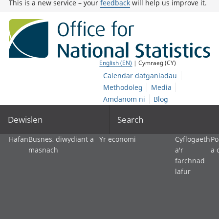
This is a new service – your
feedback
will help us improve it.
English (EN)
| Cymraeg (CY)
Calendar datganiadau
Methodoleg
Media
Amdanom ni
Blog
Dewislen
Search
Hafan
Busnes, diwydiant a
Yr economi
Cyflogaeth
Po
masnach
a'r
a 
farchnad
lafur