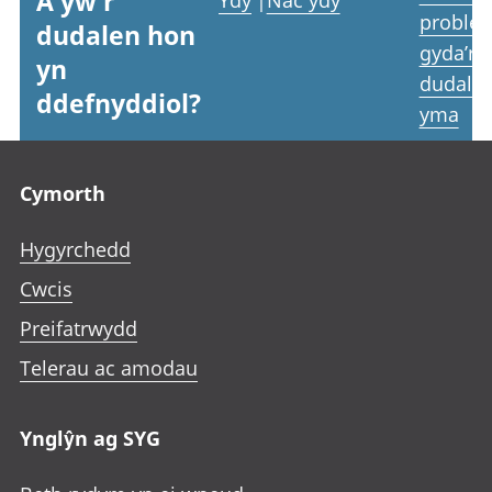
A yw'r
Ydy
|
Nac ydy
proble
dudalen hon
gyda’r
yn
dudale
ddefnyddiol?
yma
Footer links
Cymorth
Hygyrchedd
Cwcis
Preifatrwydd
Telerau ac amodau
Ynglŷn ag SYG