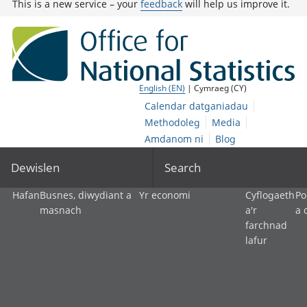
This is a new service – your
feedback
will help us improve it.
English (EN)
| Cymraeg (CY)
Calendar datganiadau
Methodoleg
Media
Amdanom ni
Blog
Dewislen
Search
Hafan
Busnes, diwydiant a
Yr economi
Cyflogaeth
Po
masnach
a'r
a 
farchnad
lafur