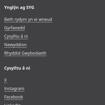
Ynglŷn ag SYG
Beth rydym yn ei wneud
Gyrfaoedd
Cysylltu â ni
Newyddion
Rhyddid Gwybodaeth
Cysylltu â ni
X
Instagram
Facebook