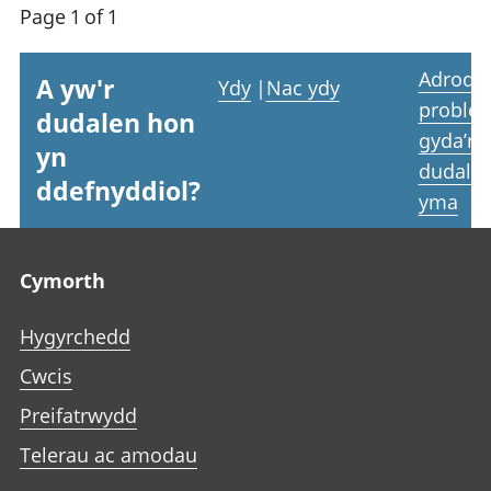
Page 1 of 1
Adrodd
A yw'r
Ydy
|
Nac ydy
proble
dudalen hon
gyda’r
yn
dudale
ddefnyddiol?
yma
Footer links
Cymorth
Hygyrchedd
Cwcis
Preifatrwydd
Telerau ac amodau