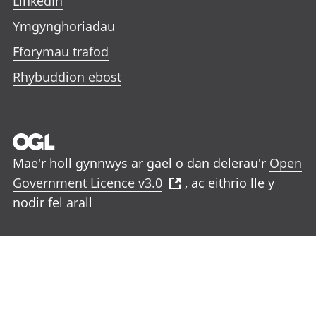
LinkedIn
Ymgynghoriadau
Fforymau trafod
Rhybuddion ebost
Mae'r holl gynnwys ar gael o dan delerau'r
Open
Government Licence v3.0
, ac eithrio lle y
nodir fel arall