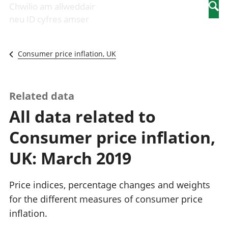
Newidiadau i
economaidd a
mewn
Chwilio am allweddair
Searc
fusnesau
chynhyrchiant
gwaith
neu ID cyfres amser
Diwydiant
Cyfrifon
Pobl
adeiladu
amgylcheddol
nad
Y diwydiant TG
Llwodraeth, y
ydynt
Consumer price inflation, UK
a'r rhyngrwyd
sector cyhoeddus
mewn
Masnach
a threthi
gwaith
ryngwladol
Cynnyrch
Y diwydiant
Domestig Gros
Related data
gweithgynhyrchu
(CDG)
All data related to
a chynhyrchu
Gwerth
Y diwydiant
Ychwanegol Gros
Consumer price inflation,
manwethu
Mynegeion
Y diwydiant
chwyddiant a
UK: March 2019
twristiaeth
phrisiau
Buddsoddiadau,
pensiynau ac
Price indices, percentage changes and weights
ymddiriedolaethau
for the different measures of consumer price
Cyfrifon gwladol
inflation.
Cyfrifon
rhanbarthol