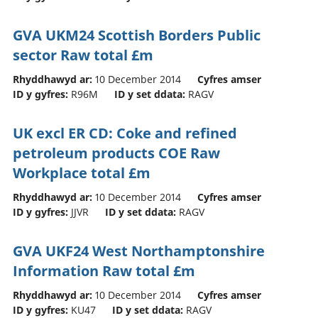
GVA UKM24 Scottish Borders Public
sector Raw total £m
Rhyddhawyd ar:
10 December 2014
Cyfres amser
ID y gyfres:
R96M
ID y set ddata:
RAGV
UK excl ER CD: Coke and refined
petroleum products COE Raw
Workplace total £m
Rhyddhawyd ar:
10 December 2014
Cyfres amser
ID y gyfres:
JJVR
ID y set ddata:
RAGV
GVA UKF24 West Northamptonshire
Information Raw total £m
Rhyddhawyd ar:
10 December 2014
Cyfres amser
ID y gyfres:
KU47
ID y set ddata:
RAGV