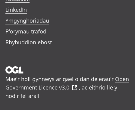
LinkedIn
Ymgynghoriadau
Fforymau trafod
Rhybuddion ebost
Mae'r holl gynnwys ar gael o dan delerau'r
Open
Government Licence v3.0
, ac eithrio lle y
nodir fel arall