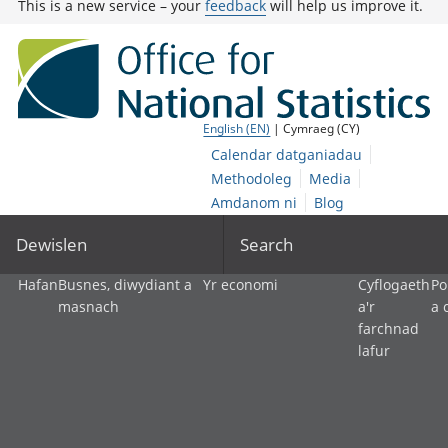
This is a new service – your
feedback
will help us improve it.
English (EN)
| Cymraeg (CY)
Calendar datganiadau
Methodoleg
Media
Amdanom ni
Blog
Dewislen
Search
Hafan
Busnes, diwydiant a
Yr economi
Cyflogaeth
Po
masnach
a'r
a 
farchnad
lafur