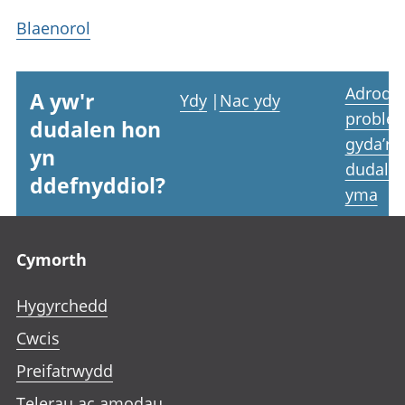
Blaenorol
Adrodd
A yw'r
Ydy
|
Nac ydy
proble
dudalen hon
gyda’r
yn
dudale
ddefnyddiol?
yma
Footer links
Cymorth
Hygyrchedd
Cwcis
Preifatrwydd
Telerau ac amodau