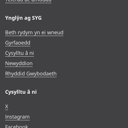
Ynglŷn ag SYG
Beth rydym yn ei wneud
Gyrfaoedd
Cysylltu â ni
Newyddion
Rhyddid Gwybodaeth
Cysylltu â ni
X
Instagram
Facebook