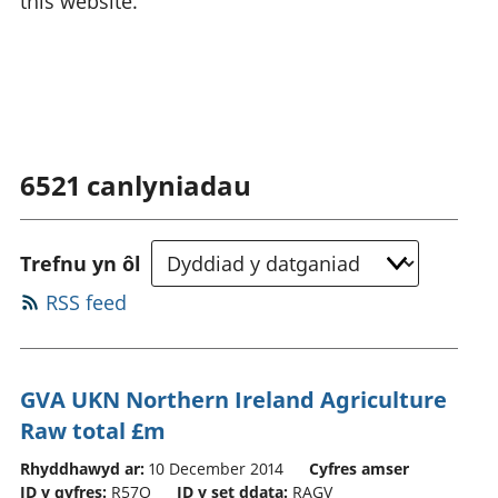
this website.
6521
canlyniadau
Trefnu yn ôl
RSS feed
GVA UKN Northern Ireland Agriculture
Raw total £m
Rhyddhawyd ar:
10 December 2014
Cyfres amser
ID y gyfres:
R57O
ID y set ddata:
RAGV