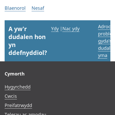
Blaenorol
Nesaf
Adrodd
A yw'r
Ydy
|
Nac ydy
proble
dudalen hon
gyda’r
yn
dudale
ddefnyddiol?
yma
Footer links
Cymorth
Hygyrchedd
Cwcis
Preifatrwydd
Telerau ac amodau