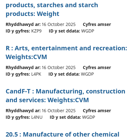
products, starches and starch
products: Weight
Rhyddhawyd ar:
16 October 2025
Cyfres amser
ID y gyfres:
KZP9
ID y set ddata:
WGDP
R : Arts, entertainment and recreation:
Weights:CVM
Rhyddhawyd ar:
16 October 2025
Cyfres amser
ID y gyfres:
L4PK
ID y set ddata:
WGDP
CandF-T : Manufacturing, construction
and services: Weights:CVM
Rhyddhawyd ar:
16 October 2025
Cyfres amser
ID y gyfres:
L4NU
ID y set ddata:
WGDP
20.5 : Manufacture of other chemical