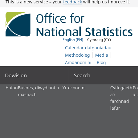
This is a new service – your
feedback
will help us improve it.
English (EN)
| Cymraeg (CY)
Calendar datganiadau
Methodoleg
Media
Amdanom ni
Blog
Dewislen
Search
Hafan
Busnes, diwydiant a
Yr economi
Cyflogaeth
Po
masnach
a'r
a 
farchnad
lafur