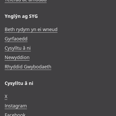
Ynglŷn ag SYG
Beth rydym yn ei wneud
Gyrfaoedd
Cysylltu â ni
Newyddion
Rhyddid Gwybodaeth
Cysylltu â ni
X
Instagram
Facebook