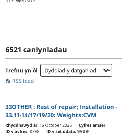
this website.
6521
canlyniadau
Trefnu yn ôl
RSS feed
33OTHER : Rest of repair; Installation -
33.11-14/17/19/20: Weights:CVM
Rhyddhawyd ar:
16 October 2025
Cyfres amser
ID y gyfres:
KZV8
ID y set ddata:
WGDP