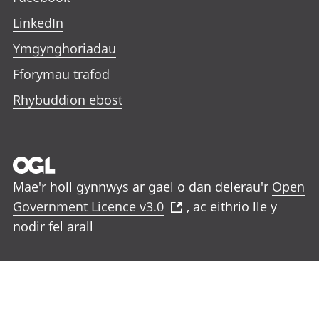
LinkedIn
Ymgynghoriadau
Fforymau trafod
Rhybuddion ebost
Mae'r holl gynnwys ar gael o dan delerau'r
Open
Government Licence v3.0
, ac eithrio lle y
nodir fel arall