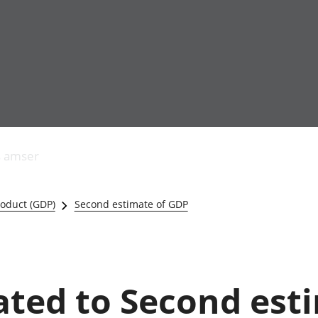
Allgynnyrch
Pobl mewn gwaith
Armed forces 
economaidd a
Pobl nad ydynt
Genedigaethau
s amser
chynhyrchiant
mewn gwaith
marwolaethau 
Cyfrifon
Troseddu a chy
amgylcheddol
Hunaniaeth ddi
oduct (GDP)
Second estimate of GDP
Llwodraeth, y sector
Addysg a gofal
cyhoeddus a threthi
Etholiadau
Cynnyrch Domestig
Iechyd a gofal
Gros (CDG)
Nodweddion a
Gwerth Ychwanegol
Housing
lated to Second est
Gros
Hamdden a thwr
Mynegeion
Lles