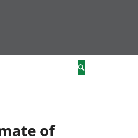
community
,
Search
a phriodasau
fiawnder
wylliannol
 plant
 cymdeithasol
elwydydd
imate of
istiaeth