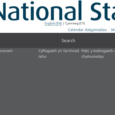
English (EN)
| Cymraeg (CY)
Calendar datganiadau
M
Search
economi
Cyflogaeth a'r farchnad
Pobl, y boblogaeth 
lafur
chymunedau