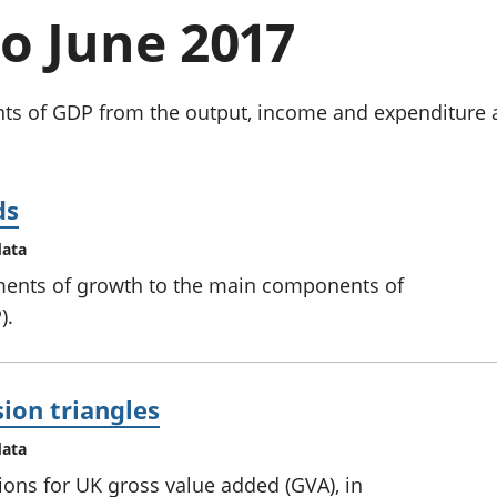
chwyddiant a
Cyllid personol 
to June 2017
phrisiau
aelwydydd
Buddsoddiadau,
Poblogaeth ac
pensiynau ac
ymddiriedolaethau
ts of GDP from the output, income and expenditure
Cyfrifon gwladol
Cyfrifon rhanbarthol
ds
data
ents of growth to the main components of
).
sion triangles
data
ions for UK gross value added (GVA), in