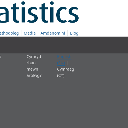
ethodoleg
Media
Amdanom ni
Blog
a
Cymryd
English
rhan
(EN)
|
mewn
Cymraeg
arolwg?
(CY)