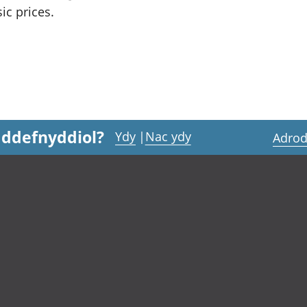
c prices.
 ddefnyddiol?
Ydy
|
Nac ydy
Adrod