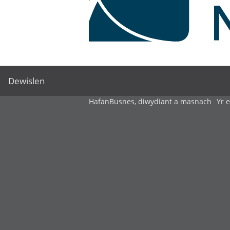
Dewislen
Hafan
Busnes, diwydiant a masnach
Yr 