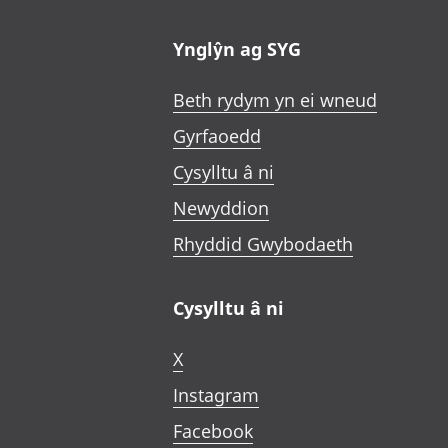
Ynglŷn ag SYG
Beth rydym yn ei wneud
Gyrfaoedd
Cysylltu â ni
Newyddion
Rhyddid Gwybodaeth
Cysylltu â ni
X
Instagram
Facebook