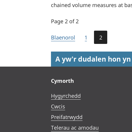
chained volume measures at basi
Page 2 of 2
Blaenorol
1
2
A yw'r dudalen hon yn
Footer links
Cymorth
Hygyrchedd
Cwcis
Preifatrwydd
Telerau ac amodau