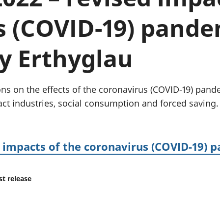
chwyddiant a
Cyllid personol 
phrisiau
aelwydydd
s (COVID-19) pande
Buddsoddiadau,
Poblogaeth ac
pensiynau ac
ymddiriedolaethau
 Erthyglau
Cyfrifon gwladol
Cyfrifon rhanbarthol
ons on the effects of the coronavirus (COVID-19) pan
ct industries, social consumption and forced saving.
 impacts of the coronavirus (COVID-19) 
st release