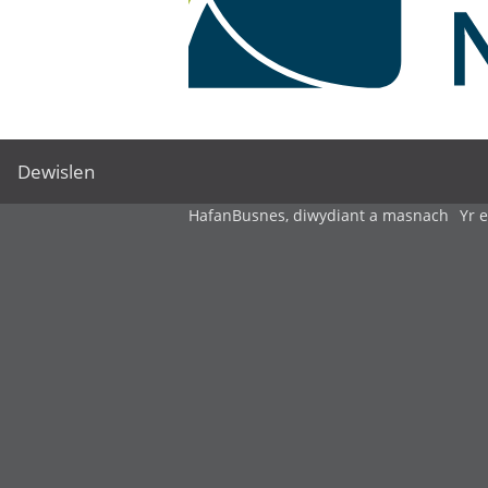
Dewislen
Hafan
Busnes, diwydiant a masnach
Yr 