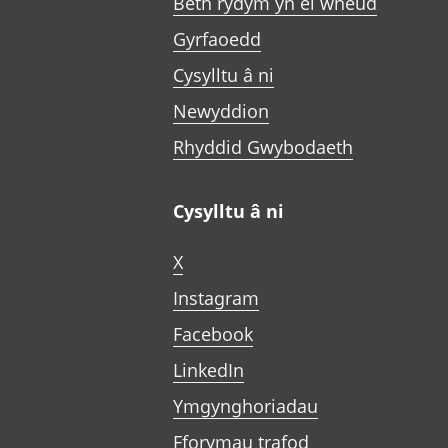
Beth rydym yn ei wneud
Gyrfaoedd
Cysylltu â ni
Newyddion
Rhyddid Gwybodaeth
Cysylltu â ni
X
Instagram
Facebook
LinkedIn
Ymgynghoriadau
Fforymau trafod