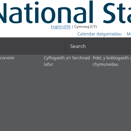
English (EN)
| Cymraeg (CY)
Calendar datganiadau
M
Search
economi
Cyflogaeth a'r farchnad
Pobl, y boblogaeth 
lafur
chymunedau