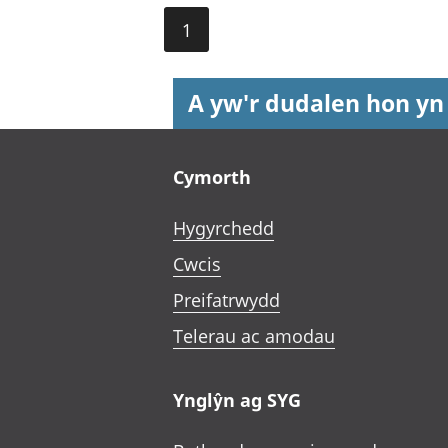
1
A yw'r dudalen hon yn
Footer links
Cymorth
Hygyrchedd
Cwcis
Preifatrwydd
Telerau ac amodau
Ynglŷn ag SYG