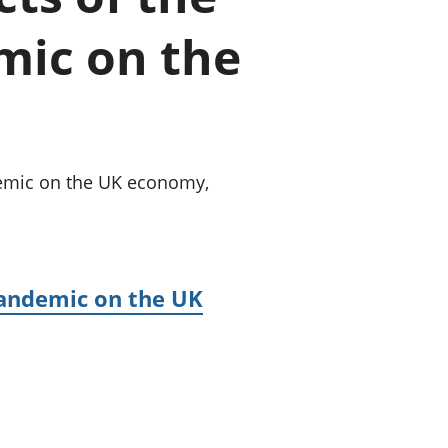
a chyllid
mic on the
 ymfudo
demic on the UK economy,
pandemic on the UK