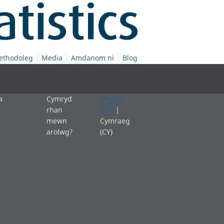
ethodoleg
Media
Amdanom ni
Blog
a
Cymryd
English
rhan
(EN)
|
mewn
Cymraeg
arolwg?
(CY)