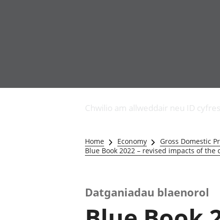
Busnes
Newidiadau i fusnesau
Chwilio am allweddair neu ID cyfre
Diwydiant adeiladu
Y diwydiant TG a'r
rhyngrwyd
Home
Economy
Gross Domestic Pr
Masnach ryngwladol
Blue Book 2022 – revised impacts of the
Y diwydiant
gweithgynhyrchu a
chynhyrchu
Datganiadau blaenorol
Y diwydiant manwethu
Y diwydiant twristiaeth
Blue Book 2