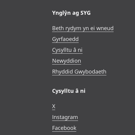
Ynglŷn ag SYG
Beth rydym yn ei wneud
Gyrfaoedd
Cysylltu â ni
Newyddion
Rhyddid Gwybodaeth
Cysylltu â ni
X
Instagram
Facebook