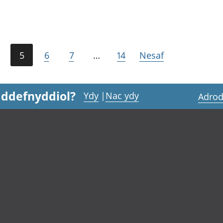
5
6
7
…
14
Nesaf
 ddefnyddiol?
Ydy
|
Nac ydy
Adrod