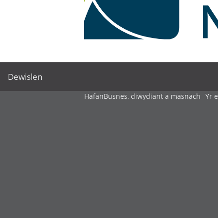
Dewislen
Hafan
Busnes, diwydiant a masnach
Yr 