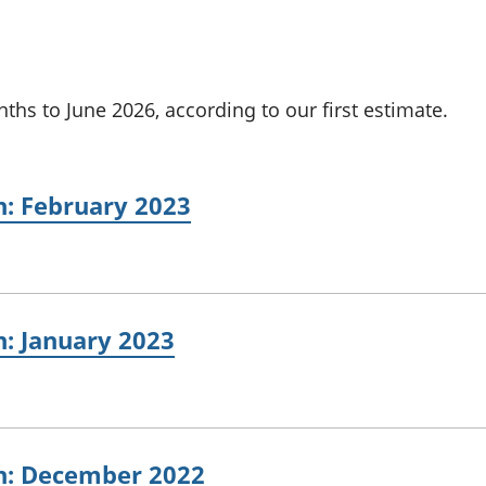
chwyddiant a
Cyllid personol 
phrisiau
aelwydydd
Buddsoddiadau,
Poblogaeth ac
pensiynau ac
ymddiriedolaethau
nths to June 2026, according to our first estimate.
Cyfrifon gwladol
Cyfrifon rhanbarthol
in: February 2023
in: January 2023
ain: December 2022