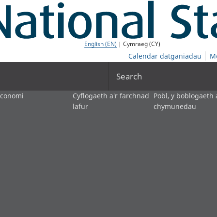
English (EN)
| Cymraeg (CY)
Calendar datganiadau
M
Search
economi
Cyflogaeth a'r farchnad
Pobl, y boblogaeth 
lafur
chymunedau