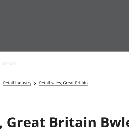
Allgynnyrch
Pobl mewn gwaith
Armed forces 
economaidd a
Pobl nad ydynt
Genedigaethau
s amser
chynhyrchiant
mewn gwaith
marwolaethau 
Cyfrifon
Troseddu a chy
amgylcheddol
Hunaniaeth ddi
Retail industry
Retail sales, Great Britain
Llwodraeth, y sector
Addysg a gofal
cyhoeddus a threthi
Etholiadau
Cynnyrch Domestig
Iechyd a gofal
Gros (CDG)
Nodweddion a
Gwerth Ychwanegol
Housing
s, Great Britain Bw
Gros
Hamdden a thwr
Mynegeion
Lles