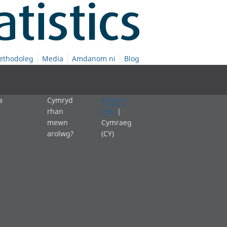
ethodoleg
Media
Amdanom ni
Blog
a
Cymryd
English
rhan
(EN)
|
mewn
Cymraeg
arolwg?
(CY)