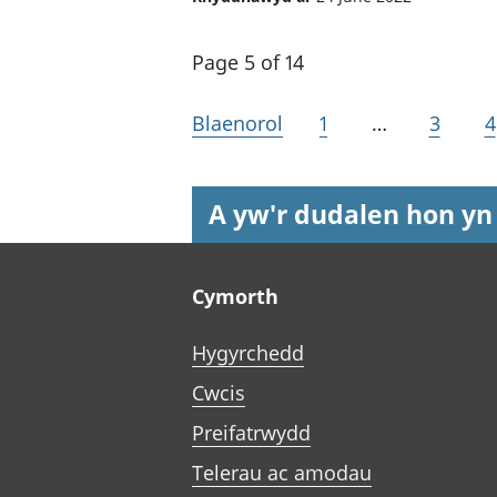
Page 5 of 14
Blaenorol
1
…
3
4
A yw'r dudalen hon yn
Footer links
Cymorth
Hygyrchedd
Cwcis
Preifatrwydd
Telerau ac amodau