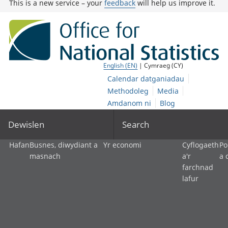
This is a new service – your
feedback
will help us improve it.
English (EN)
| Cymraeg (CY)
Calendar datganiadau
Methodoleg
Media
Amdanom ni
Blog
Dewislen
Search
Hafan
Busnes, diwydiant a
Yr economi
Cyflogaeth
Po
masnach
a'r
a 
farchnad
lafur