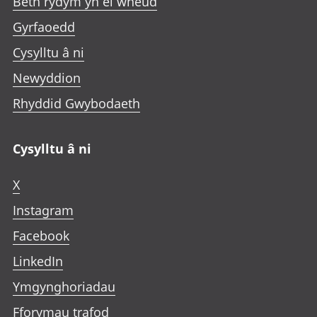
Beth rydym yn ei wneud
Gyrfaoedd
Cysylltu â ni
Newyddion
Rhyddid Gwybodaeth
Cysylltu â ni
X
Instagram
Facebook
LinkedIn
Ymgynghoriadau
Fforymau trafod