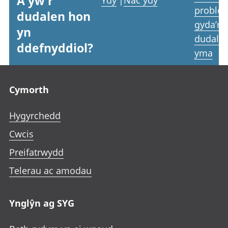
A yw'r
Ydy
|
Nac ydy
proble
dudalen hon
gyda’r
yn
dudale
ddefnyddiol?
yma
Footer links
Cymorth
Hygyrchedd
Cwcis
Preifatrwydd
Telerau ac amodau
Ynglŷn ag SYG