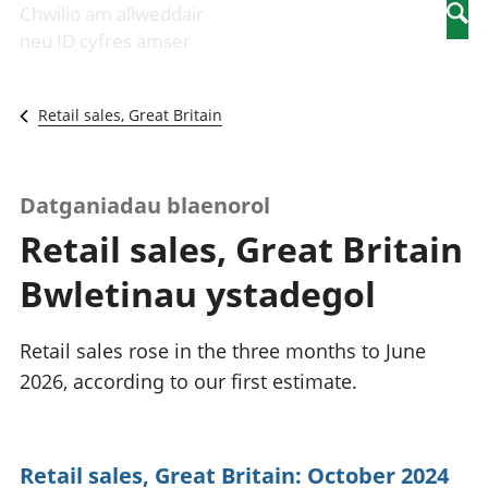
Newidiadau i
economaidd a
mewn
Chwilio am allweddair
Searc
fusnesau
chynhyrchiant
gwaith
neu ID cyfres amser
Diwydiant
Cyfrifon
Pobl
adeiladu
amgylcheddol
nad
Y diwydiant TG
Llwodraeth, y
ydynt
Retail sales, Great Britain
a'r rhyngrwyd
sector cyhoeddus
mewn
Masnach
a threthi
gwaith
ryngwladol
Cynnyrch
Y diwydiant
Domestig Gros
Datganiadau blaenorol
gweithgynhyrchu
(CDG)
Retail sales, Great Britain
a chynhyrchu
Gwerth
Y diwydiant
Ychwanegol Gros
Bwletinau ystadegol
manwethu
Mynegeion
Y diwydiant
chwyddiant a
twristiaeth
phrisiau
Retail sales rose in the three months to June
Buddsoddiadau,
2026, according to our first estimate.
pensiynau ac
ymddiriedolaethau
Cyfrifon gwladol
Cyfrifon
Retail sales, Great Britain: October 2024
rhanbarthol