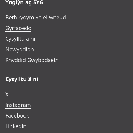
Ynglŷn ag SYG
Beth rydym yn ei wneud
Gyrfaoedd
Cysylltu â ni
Newyddion
Rhyddid Gwybodaeth
Cysylltu â ni
X
Instagram
Facebook
LinkedIn