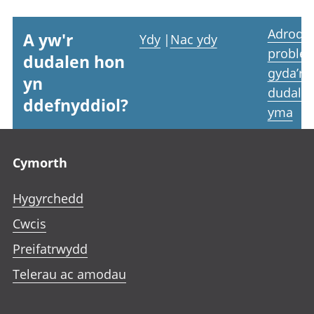
Adrodd
A yw'r
Ydy
|
Nac ydy
proble
dudalen hon
gyda’r
yn
dudale
ddefnyddiol?
yma
Footer links
Cymorth
Hygyrchedd
Cwcis
Preifatrwydd
Telerau ac amodau