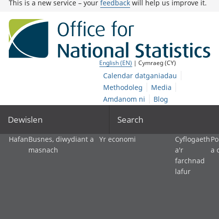
This is a new service – your
feedback
will help us improve it.
English (EN)
| Cymraeg (CY)
Calendar datganiadau
Methodoleg
Media
Amdanom ni
Blog
Dewislen
Search
Hafan
Busnes, diwydiant a
Yr economi
Cyflogaeth
Po
masnach
a'r
a 
farchnad
lafur