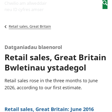
Newidiadau i
economaidd a
mewn
Chwilio am allweddair
Searc
fusnesau
chynhyrchiant
gwaith
neu ID cyfres amser
Diwydiant
Cyfrifon
Pobl
adeiladu
amgylcheddol
nad
Y diwydiant TG
Llwodraeth, y
ydynt
Retail sales, Great Britain
a'r rhyngrwyd
sector cyhoeddus
mewn
Masnach
a threthi
gwaith
ryngwladol
Cynnyrch
Y diwydiant
Domestig Gros
Datganiadau blaenorol
gweithgynhyrchu
(CDG)
Retail sales, Great Britain
a chynhyrchu
Gwerth
Y diwydiant
Ychwanegol Gros
Bwletinau ystadegol
manwethu
Mynegeion
Y diwydiant
chwyddiant a
twristiaeth
phrisiau
Retail sales rose in the three months to June
Buddsoddiadau,
2026, according to our first estimate.
pensiynau ac
ymddiriedolaethau
Cyfrifon gwladol
Cyfrifon
Retail sales, Great Britain: June 2016
rhanbarthol