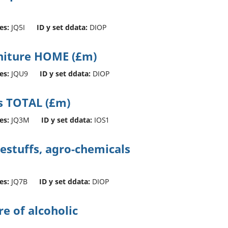
es:
JQ5I
ID y set ddata:
DIOP
rniture HOME (£m)
es:
JQU9
ID y set ddata:
DIOP
s TOTAL (£m)
es:
JQ3M
ID y set ddata:
IOS1
estuffs, agro-chemicals
es:
JQ7B
ID y set ddata:
DIOP
e of alcoholic