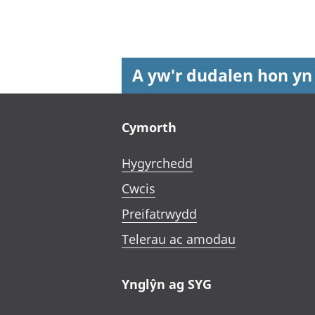
A yw'r dudalen hon yn
Footer links
Cymorth
Hygyrchedd
Cwcis
Preifatrwydd
Telerau ac amodau
Ynglŷn ag SYG