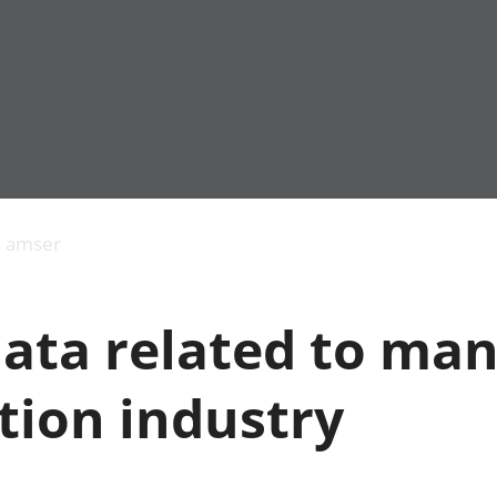
Allgynnyrch
Pobl mewn gwaith
Armed forces 
economaidd a
Pobl nad ydynt
Genedigaethau
s amser
chynhyrchiant
mewn gwaith
marwolaethau 
Cyfrifon
Troseddu a chy
amgylcheddol
Hunaniaeth ddi
data related to ma
Llwodraeth, y sector
Addysg a gofal
cyhoeddus a threthi
Etholiadau
Cynnyrch Domestig
Iechyd a gofal
tion industry
Gros (CDG)
Nodweddion a
Gwerth Ychwanegol
Housing
Gros
Hamdden a thwr
Mynegeion
Lles