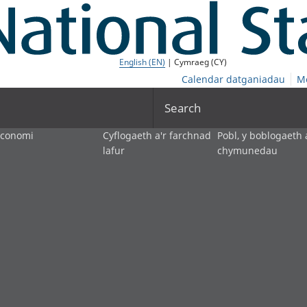
English (EN)
| Cymraeg (CY)
Calendar datganiadau
M
Search
economi
Cyflogaeth a'r farchnad
Pobl, y boblogaeth 
lafur
chymunedau