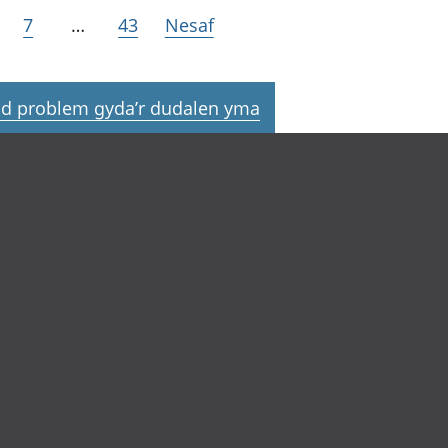
7
…
43
Nesaf
d problem gyda’r dudalen yma