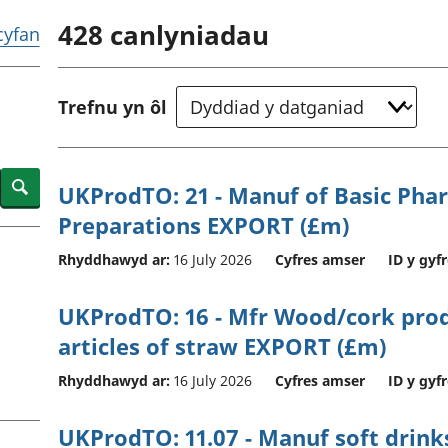
chwyddiant a
Cyllid personol 
428
canlyniadau
phrisiau
aelwydydd
 cyfan
Buddsoddiadau,
Poblogaeth ac
pensiynau ac
ymddiriedolaethau
Trefnu yn ôl
Cyfrifon gwladol
Cyfrifon rhanbarthol
Search
UKProdTO: 21 - Manuf of Basic Pha
Preparations EXPORT (£m)
Rhyddhawyd ar:
16 July 2026
Cyfres amser
ID y gyfr
UKProdTO: 16 - Mfr Wood/cork prods
articles of straw EXPORT (£m)
Rhyddhawyd ar:
16 July 2026
Cyfres amser
ID y gyfr
UKProdTO: 11.07 - Manuf soft drink