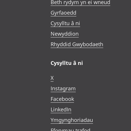
Beth rydym yn ei wneud
Gyrfaoedd
Cysylltu â ni
Newyddion
Rhyddid Gwybodaeth
Cysylltu â ni
X
Instagram
Facebook
LinkedIn
Ymgynghoriadau
Fforymau trafod