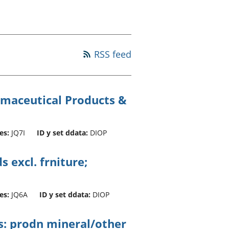
a chyllid
 ymfudo
RSS feed
rmaceutical Products &
es:
JQ7I
ID y set ddata:
DIOP
 excl. frniture;
es:
JQ6A
ID y set ddata:
DIOP
s: prodn mineral/other