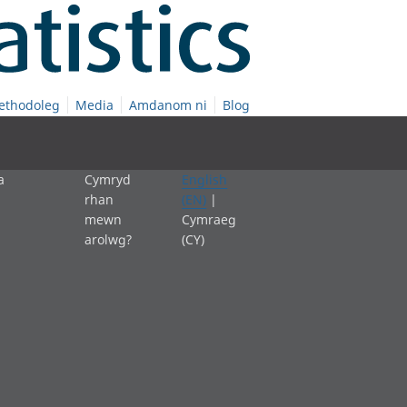
ethodoleg
Media
Amdanom ni
Blog
a
Cymryd
English
rhan
(EN)
|
mewn
Cymraeg
arolwg?
(CY)