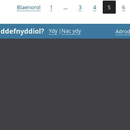
Blaenorol
1
…
3
4
5
6
 ddefnyddiol?
Ydy
|
Nac ydy
Adrod