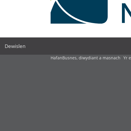
Dewislen
Hafan
Busnes, diwydiant a masnach
Yr 