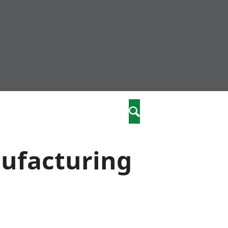
community
,
Search
a phriodasau
fiawnder
wylliannol
nufacturing
 plant
 cymdeithasol
elwydydd
istiaeth