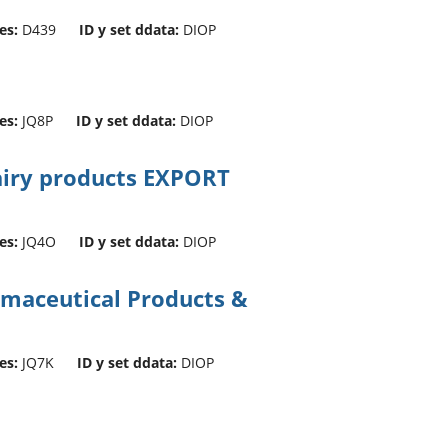
es:
D439
ID y set ddata:
DIOP
es:
JQ8P
ID y set ddata:
DIOP
airy products EXPORT
es:
JQ4O
ID y set ddata:
DIOP
rmaceutical Products &
es:
JQ7K
ID y set ddata:
DIOP