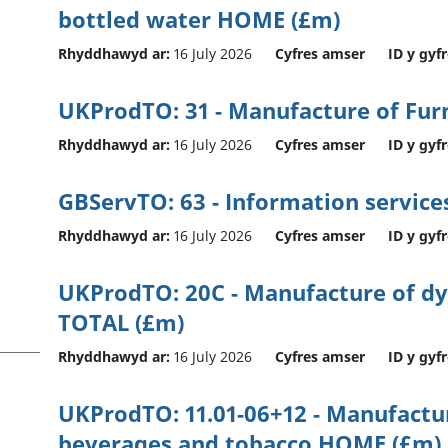
bottled water HOME (£m)
Rhyddhawyd ar:
16 July 2026
Cyfres amser
ID y gyfr
UKProdTO: 31 - Manufacture of Fu
Rhyddhawyd ar:
16 July 2026
Cyfres amser
ID y gyfr
GBServTO: 63 - Information service
Rhyddhawyd ar:
16 July 2026
Cyfres amser
ID y gyfr
UKProdTO: 20C - Manufacture of dy
TOTAL (£m)
Rhyddhawyd ar:
16 July 2026
Cyfres amser
ID y gyfr
UKProdTO: 11.01-06+12 - Manufactur
beverages and tobacco HOME (£m)