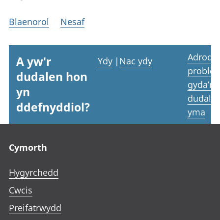
Blaenorol
Nesaf
Adrodd
A yw'r
Ydy
|
Nac ydy
proble
dudalen hon
gyda’r
yn
dudale
ddefnyddiol?
yma
Footer links
Cymorth
Hygyrchedd
Cwcis
Preifatrwydd