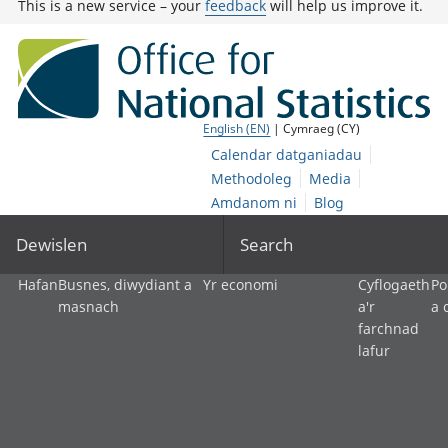
This is a new service – your
feedback
will help us improve it.
English (EN)
| Cymraeg (CY)
Calendar datganiadau
Methodoleg
Media
Amdanom ni
Blog
Dewislen
Search
Hafan
Busnes, diwydiant a
Yr economi
Cyflogaeth
Po
masnach
a'r
a 
farchnad
lafur