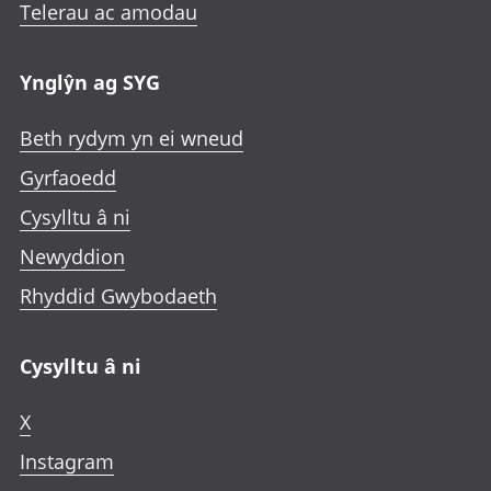
Telerau ac amodau
Ynglŷn ag SYG
Beth rydym yn ei wneud
Gyrfaoedd
Cysylltu â ni
Newyddion
Rhyddid Gwybodaeth
Cysylltu â ni
X
Instagram