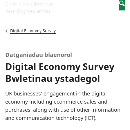
Newidiadau i
economaidd a
mewn
Chwilio am allweddair
Searc
fusnesau
chynhyrchiant
gwaith
neu ID cyfres amser
Diwydiant
Cyfrifon
Pobl
adeiladu
amgylcheddol
nad
Y diwydiant TG
Llwodraeth, y
ydynt
Digital Economy Survey
a'r rhyngrwyd
sector cyhoeddus
mewn
Masnach
a threthi
gwaith
ryngwladol
Cynnyrch
Y diwydiant
Domestig Gros
Datganiadau blaenorol
gweithgynhyrchu
(CDG)
Digital Economy Survey
a chynhyrchu
Gwerth
Y diwydiant
Ychwanegol Gros
Bwletinau ystadegol
manwethu
Mynegeion
Y diwydiant
chwyddiant a
twristiaeth
phrisiau
UK businesses' engagement in the digital
Buddsoddiadau,
economy including ecommerce sales and
pensiynau ac
purchases, along with use of other information
ymddiriedolaethau
Cyfrifon gwladol
and communication technology (ICT).
Cyfrifon
rhanbarthol