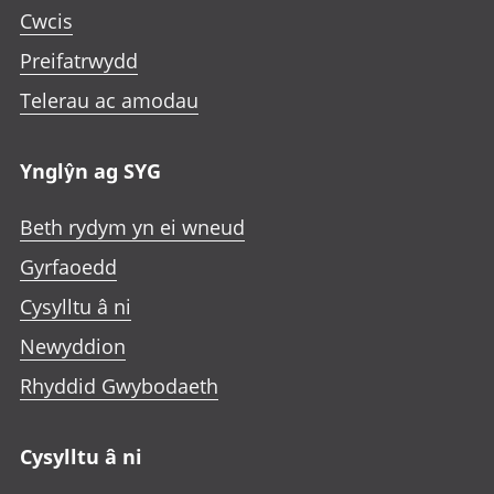
Cwcis
Preifatrwydd
Telerau ac amodau
Ynglŷn ag SYG
Beth rydym yn ei wneud
Gyrfaoedd
Cysylltu â ni
Newyddion
Rhyddid Gwybodaeth
Cysylltu â ni