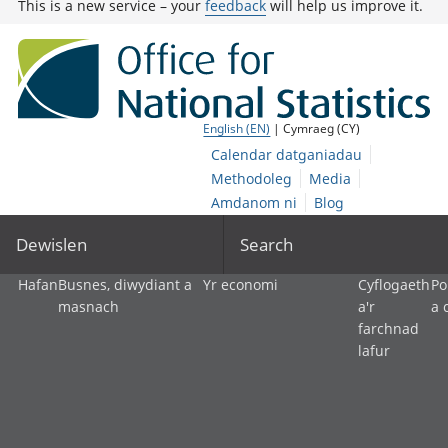
This is a new service – your
feedback
will help us improve it.
English (EN)
| Cymraeg (CY)
Calendar datganiadau
Methodoleg
Media
Amdanom ni
Blog
Dewislen
Search
Hafan
Busnes, diwydiant a
Yr economi
Cyflogaeth
Po
masnach
a'r
a 
farchnad
lafur