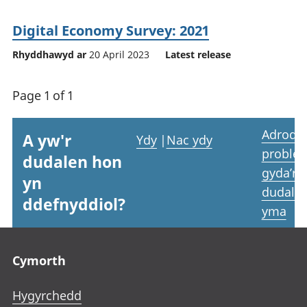
Digital Economy Survey: 2021
Rhyddhawyd ar
20 April 2023
Latest release
Page 1 of 1
Adrodd
A yw'r
Ydy
|
Nac ydy
proble
dudalen hon
gyda’r
yn
dudale
ddefnyddiol?
yma
Footer links
Cymorth
Hygyrchedd