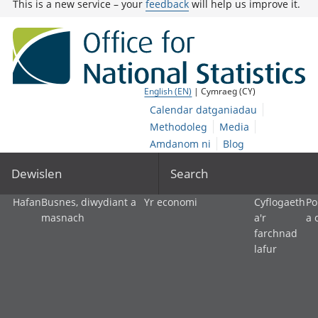
This is a new service – your
feedback
will help us improve it.
English (EN)
| Cymraeg (CY)
Calendar datganiadau
Methodoleg
Media
Amdanom ni
Blog
Dewislen
Search
Hafan
Busnes, diwydiant a
Yr economi
Cyflogaeth
Po
masnach
a'r
a 
farchnad
lafur