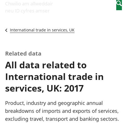
Newidiadau i
economaidd a
mewn
Chwilio am allweddair
Searc
fusnesau
chynhyrchiant
gwaith
neu ID cyfres amser
Diwydiant
Cyfrifon
Pobl
adeiladu
amgylcheddol
nad
Y diwydiant TG
Llwodraeth, y
ydynt
International trade in services, UK
a'r rhyngrwyd
sector cyhoeddus
mewn
Masnach
a threthi
gwaith
ryngwladol
Cynnyrch
Y diwydiant
Domestig Gros
Related data
gweithgynhyrchu
(CDG)
All data related to
a chynhyrchu
Gwerth
Y diwydiant
Ychwanegol Gros
International trade in
manwethu
Mynegeion
Y diwydiant
chwyddiant a
services, UK: 2017
twristiaeth
phrisiau
Buddsoddiadau,
pensiynau ac
Product, industry and geographic annual
ymddiriedolaethau
breakdowns of imports and exports of services,
Cyfrifon gwladol
excluding travel, transport and banking sectors.
Cyfrifon
rhanbarthol