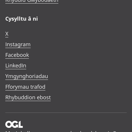
Cysylltu â ni
X
Instagram
Facebook
LinkedIn
Ymgynghoriadau
Fforymau trafod
Rhybuddion ebost