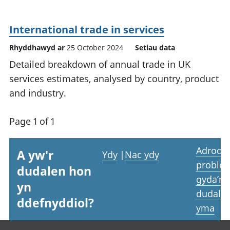
International trade in services
Rhyddhawyd ar
25 October 2024
Setiau data
Detailed breakdown of annual trade in UK
services estimates, analysed by country, product
and industry.
Page 1 of 1
Adrodd
A yw'r
Ydy
|
Nac ydy
proble
dudalen hon
gyda’r
yn
dudale
ddefnyddiol?
yma
Footer links