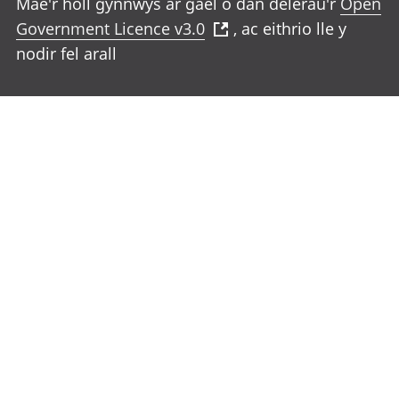
Mae'r holl gynnwys ar gael o dan delerau'r
Open
Government Licence v3.0
, ac eithrio lle y
nodir fel arall