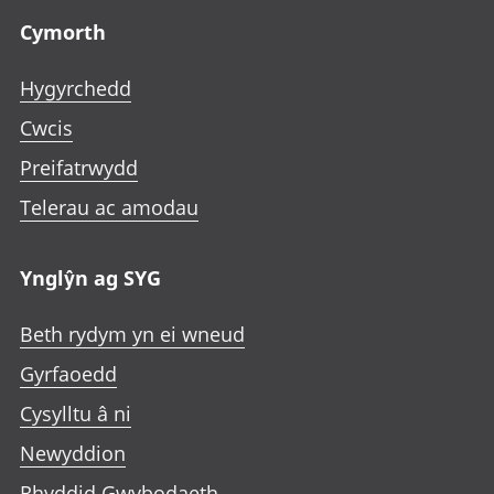
Cymorth
Hygyrchedd
Cwcis
Preifatrwydd
Telerau ac amodau
Ynglŷn ag SYG
Beth rydym yn ei wneud
Gyrfaoedd
Cysylltu â ni
Newyddion
Rhyddid Gwybodaeth