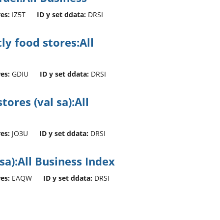
res:
IZ5T
ID y set ddata:
DRSI
ly food stores:All
res:
GDIU
ID y set ddata:
DRSI
tores (val sa):All
res:
JO3U
ID y set ddata:
DRSI
sa):All Business Index
res:
EAQW
ID y set ddata:
DRSI