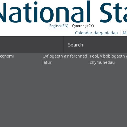
English (EN)
| Cymraeg (CY)
Calendar datganiadau
M
Search
economi
Cyflogaeth a'r farchnad
Pobl, y boblogaeth 
lafur
chymunedau