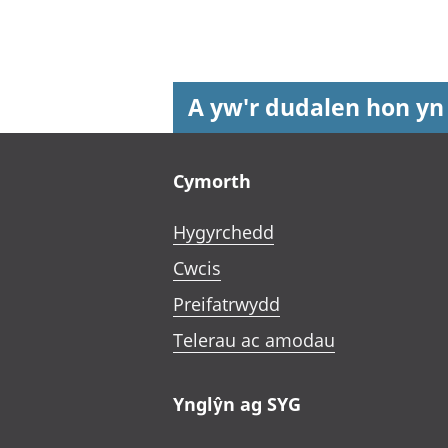
A yw'r dudalen hon yn
Footer links
Cymorth
Hygyrchedd
Cwcis
Preifatrwydd
Telerau ac amodau
Ynglŷn ag SYG