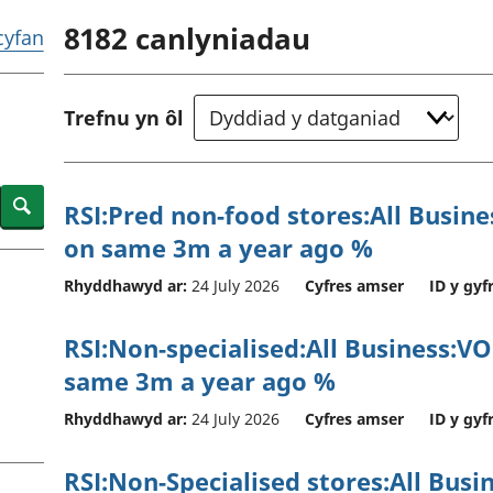
chwyddiant a
Cyllid personol 
8182
canlyniadau
phrisiau
aelwydydd
 cyfan
Buddsoddiadau,
Poblogaeth ac
pensiynau ac
ymddiriedolaethau
Trefnu yn ôl
Cyfrifon gwladol
Cyfrifon rhanbarthol
Search
RSI:Pred non-food stores:All Busin
on same 3m a year ago %
Rhyddhawyd ar:
24 July 2026
Cyfres amser
ID y gyf
RSI:Non-specialised:All Business:V
same 3m a year ago %
Rhyddhawyd ar:
24 July 2026
Cyfres amser
ID y gyf
RSI:Non-Specialised stores:All Bus