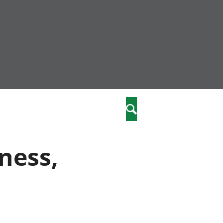
community
,
Search
a phriodasau
fiawnder
wylliannol
ness,
 plant
 cymdeithasol
elwydydd
istiaeth