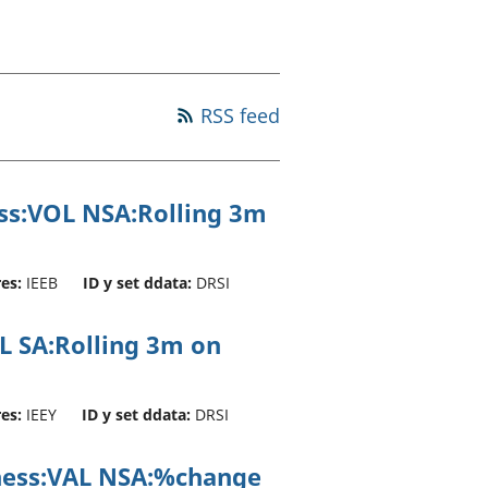
a chyllid
 ymfudo
RSS feed
ess:VOL NSA:Rolling 3m
res:
IEEB
ID y set ddata:
DRSI
OL SA:Rolling 3m on
res:
IEEY
ID y set ddata:
DRSI
iness:VAL NSA:%change