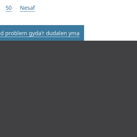
50
Nesaf
d problem gyda’r dudalen yma