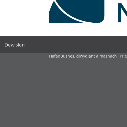
Dewislen
Hafan
Busnes, diwydiant a masnach
Yr 