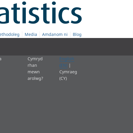
ethodoleg
Media
Amdanom ni
Blog
a
Cymryd
English
rhan
(EN)
|
mewn
Cymraeg
arolwg?
(CY)