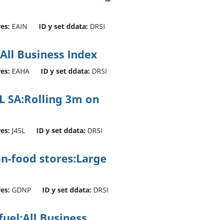
res:
EAIN
ID y set ddata:
DRSI
:All Business Index
res:
EAHA
ID y set ddata:
DRSI
VAL SA:Rolling 3m on
res:
J45L
ID y set ddata:
DRSI
n-food stores:Large
res:
GDNP
ID y set ddata:
DRSI
uel:All Business