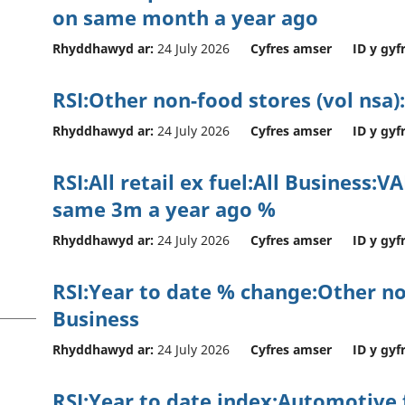
on same month a year ago
Rhyddhawyd ar:
24 July 2026
Cyfres amser
ID y gyf
RSI:Other non-food stores (vol nsa)
Rhyddhawyd ar:
24 July 2026
Cyfres amser
ID y gyf
RSI:All retail ex fuel:All Business:
same 3m a year ago %
Rhyddhawyd ar:
24 July 2026
Cyfres amser
ID y gyf
RSI:Year to date % change:Other no
Business
Rhyddhawyd ar:
24 July 2026
Cyfres amser
ID y gyf
RSI:Year to date index:Automotive f