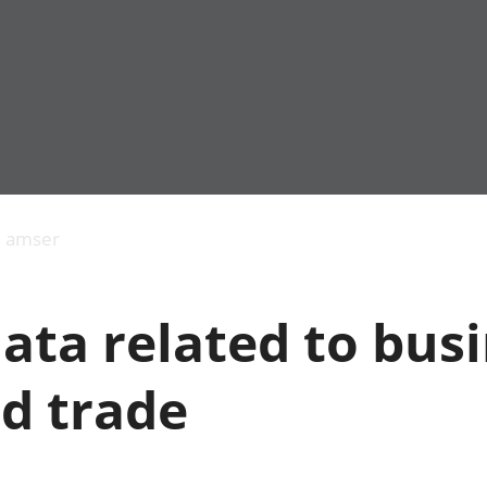
Allgynnyrch
Pobl mewn gwaith
Armed forces 
economaidd a
Pobl nad ydynt
Genedigaethau
s amser
chynhyrchiant
mewn gwaith
marwolaethau 
Cyfrifon
Troseddu a chy
amgylcheddol
Hunaniaeth ddi
ata related to busi
Llwodraeth, y sector
Addysg a gofal
cyhoeddus a threthi
Etholiadau
Cynnyrch Domestig
Iechyd a gofal
d trade
Gros (CDG)
Nodweddion a
Gwerth Ychwanegol
Housing
Gros
Hamdden a thwr
Mynegeion
Lles