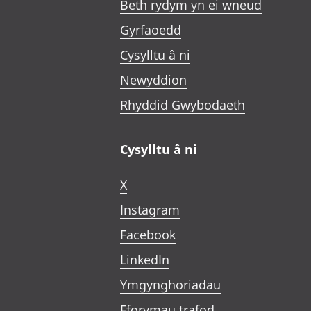
Beth rydym yn ei wneud
Gyrfaoedd
Cysylltu â ni
Newyddion
Rhyddid Gwybodaeth
Cysylltu â ni
X
Instagram
Facebook
LinkedIn
Ymgynghoriadau
Fforymau trafod