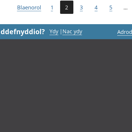
Blaenorol
1
2
3
4
5
…
 ddefnyddiol?
Ydy
|
Nac ydy
Adrod