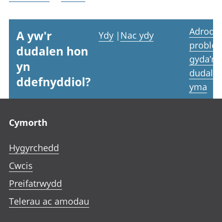
Adrodd
A yw'r
Ydy
|
Nac ydy
proble
dudalen hon
gyda’r
yn
dudale
ddefnyddiol?
yma
Footer links
Cymorth
Hygyrchedd
Cwcis
Preifatrwydd
Telerau ac amodau