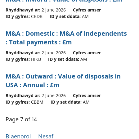
Rhyddhawyd ar:
2 June 2026
Cyfres amser
ID y gyfres:
CBDB
ID y set ddata:
AM
M&A : Domestic : M&A of independents
: Total payments : £m
Rhyddhawyd ar:
2 June 2026
Cyfres amser
ID y gyfres:
HIKB
ID y set ddata:
AM
M&A : Outward : Value of disposals in
USA : Annual : £m
Rhyddhawyd ar:
2 June 2026
Cyfres amser
ID y gyfres:
CBBM
ID y set ddata:
AM
Page 7 of 14
Blaenorol
Nesaf