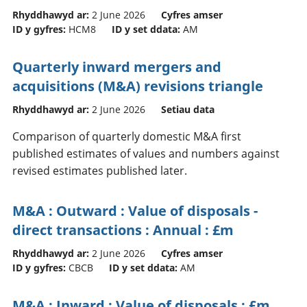
Rhyddhawyd ar:
2 June 2026
Cyfres amser
ID y gyfres:
HCM8
ID y set ddata:
AM
Quarterly inward mergers and
acquisitions (M&A) revisions triangle
Rhyddhawyd ar:
2 June 2026
Setiau data
Comparison of quarterly domestic M&A first
published estimates of values and numbers against
revised estimates published later.
M&A : Outward : Value of disposals -
direct transactions : Annual : £m
Rhyddhawyd ar:
2 June 2026
Cyfres amser
ID y gyfres:
CBCB
ID y set ddata:
AM
M&A : Inward : Value of disposals : £m