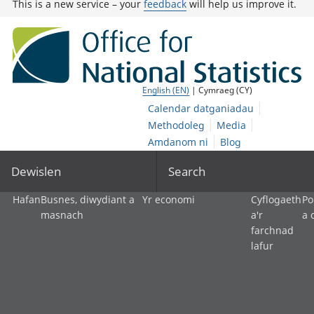
This is a new service – your
feedback
will help us improve it.
English (EN)
| Cymraeg (CY)
Calendar datganiadau
Methodoleg
Media
Amdanom ni
Blog
Dewislen
Search
Hafan
Busnes, diwydiant a
Yr economi
Cyflogaeth
Po
masnach
a'r
a 
farchnad
lafur