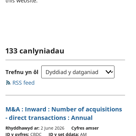
this website.
133
canlyniadau
Trefnu yn ôl
RSS feed
M&A : Inward : Number of acquisitions
- direct transactions : Annual
Rhyddhawyd ar:
2 June 2026
Cyfres amser
ID y gyfres:
CBDC
ID y set ddata:
AM