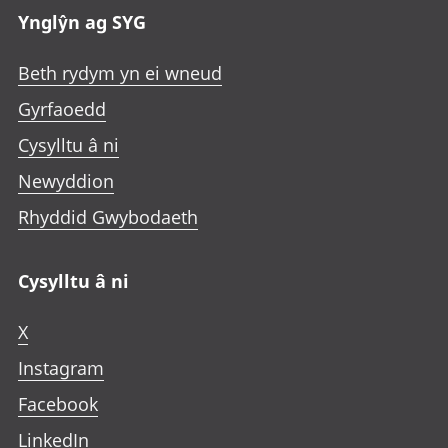
Ynglŷn ag SYG
Beth rydym yn ei wneud
Gyrfaoedd
Cysylltu â ni
Newyddion
Rhyddid Gwybodaeth
Cysylltu â ni
X
Instagram
Facebook
LinkedIn