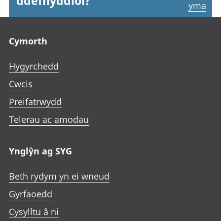
ddefnyddiol?
yma
Footer links
Cymorth
Hygyrchedd
Cwcis
Preifatrwydd
Telerau ac amodau
Ynglŷn ag SYG
Beth rydym yn ei wneud
Gyrfaoedd
Cysylltu â ni