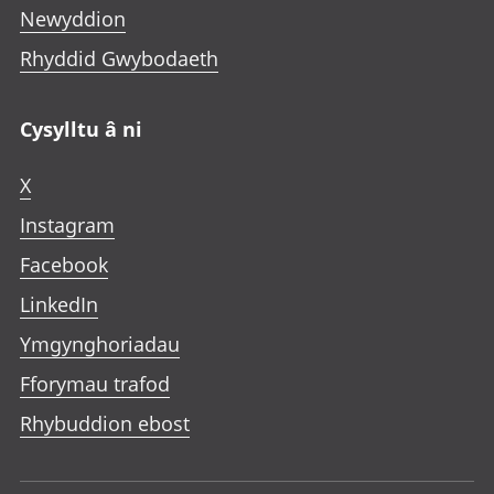
Newyddion
Rhyddid Gwybodaeth
Cysylltu â ni
X
Instagram
Facebook
LinkedIn
Ymgynghoriadau
Fforymau trafod
Rhybuddion ebost