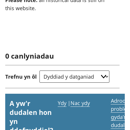
this website.
0
canlyniadau
Trefnu yn ôl
Adrodd
A yw'r
Ydy
|
Nac ydy
proble
dudalen hon
gyda’r
yn
dudale