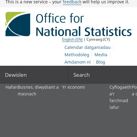
This is a new service – your
feedback
will help us improve it.
English (EN)
| Cymraeg (CY)
Calendar datganiadau
Methodoleg
Media
Amdanom ni
Blog
Dewislen
Search
Hafan
Busnes, diwydiant a
Yr economi
Cyflogaeth
Po
masnach
a'r
a 
farchnad
lafur